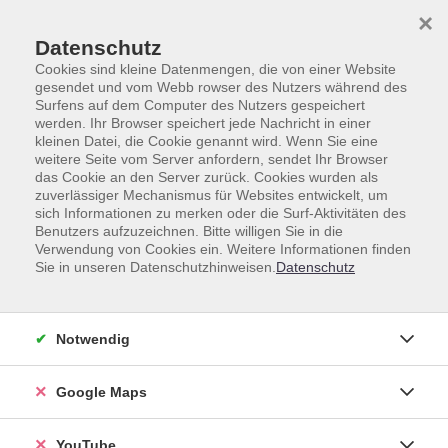
Skip to main content
Skip to page footer
×
0
0
Datenschutz
Cookies sind kleine Datenmengen, die von einer Website
gesendet und vom Webb rowser des Nutzers während des
Surfens auf dem Computer des Nutzers gespeichert
werden. Ihr Browser speichert jede Nachricht in einer
kleinen Datei, die Cookie genannt wird. Wenn Sie eine
weitere Seite vom Server anfordern, sendet Ihr Browser
Kurse nach Themen
das Cookie an den Server zurück. Cookies wurden als
zuverlässiger Mechanismus für Websites entwickelt, um
sich Informationen zu merken oder die Surf-Aktivitäten des
Loading...
Benutzers aufzuzeichnen. Bitte willigen Sie in die
Verwendung von Cookies ein. Weitere Informationen finden
Sie in unseren Datenschutzhinweisen.
Datenschutz
Loading...
Kurse (
1255
)
Notwendig
Sortierung
Google Maps
YouTube