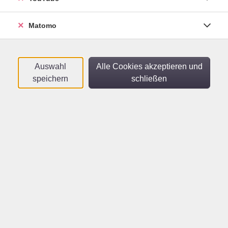
„Männerrunde“
Offener Gesprächskreis (angeleitet) für
Männer ab 18 Jahren
Matomo
Mi .
25.02.2026
13:00
Uhr
SKM Heidelberg
Auswahl
Alle Cookies akzeptieren und
speichern
schließen
Türkisch A2.3
Online-Kurs
Fr .
27.02.2026
18:15
Uhr
vhs im Netz
Train the Trainer -
Professional - Modul 1: Vom
Wissensvermittler zum
Lerncoach – mit Herz und
Klarheit
Wie komme ich in meine Rolle als Lehrender?