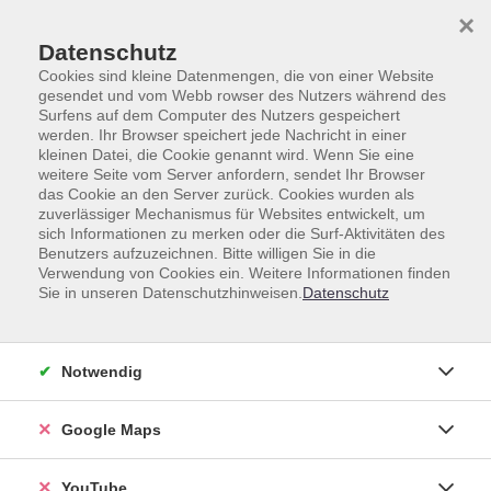
Skip to main content
Skip to page footer
×
Datenschutz
Cookies sind kleine Datenmengen, die von einer Website
gesendet und vom Webb rowser des Nutzers während des
Surfens auf dem Computer des Nutzers gespeichert
werden. Ihr Browser speichert jede Nachricht in einer
junge vhs und Familie
Eltern / Erziehende
kleinen Datei, die Cookie genannt wird. Wenn Sie eine
weitere Seite vom Server anfordern, sendet Ihr Browser
Eltern / Erziehende
das Cookie an den Server zurück. Cookies wurden als
zuverlässiger Mechanismus für Websites entwickelt, um
sich Informationen zu merken oder die Surf-Aktivitäten des
Benutzers aufzuzeichnen. Bitte willigen Sie in die
Verwendung von Cookies ein. Weitere Informationen finden
Sie in unseren Datenschutzhinweisen.
Datenschutz
Kurse (
22
)
Loading...
Sortierung
Notwendig
Google Maps
Rundgänge durch die
Stadtbücherei
Fr .
13.03.2026
17:00
Uhr
YouTube