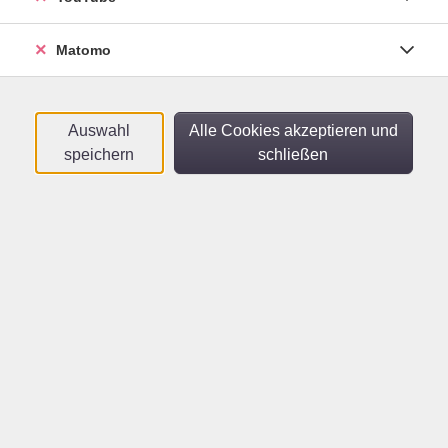
Stadtbücherei Heidelberg
Matomo
Familien-Kanutour Neckar (ab
Hirschhorn)
Auswahl
Alle Cookies akzeptieren und
Für Erwachsene und Eltern mit Kindern
speichern
schließen
So .
13.09.2026
10:30
Uhr
vhs unterwegs
Rundgänge durch die
Stadtbücherei
Mi .
23.09.2026
17:00
Uhr
Stadtbücherei Heidelberg
vhs-Radler