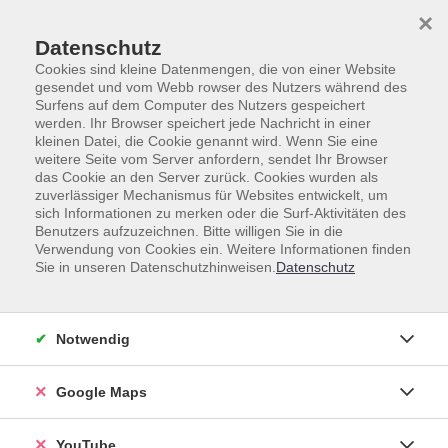
Skip to main content
Skip to page footer
×
Datenschutz
Cookies sind kleine Datenmengen, die von einer Website
gesendet und vom Webb rowser des Nutzers während des
Surfens auf dem Computer des Nutzers gespeichert
werden. Ihr Browser speichert jede Nachricht in einer
Fremdsprachen
Weitere Sprachen
Kurdisch
kleinen Datei, die Cookie genannt wird. Wenn Sie eine
weitere Seite vom Server anfordern, sendet Ihr Browser
Kurdisch
das Cookie an den Server zurück. Cookies wurden als
zuverlässiger Mechanismus für Websites entwickelt, um
sich Informationen zu merken oder die Surf-Aktivitäten des
Benutzers aufzuzeichnen. Bitte willigen Sie in die
Verwendung von Cookies ein. Weitere Informationen finden
Sie in unseren Datenschutzhinweisen.
Datenschutz
Loading...
Kurse (
0
)
Sortierung
Notwendig
Google Maps
YouTube