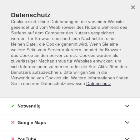
Skip to main content
Skip to page footer
×
Datenschutz
Cookies sind kleine Datenmengen, die von einer Website
gesendet und vom Webb rowser des Nutzers während des
Surfens auf dem Computer des Nutzers gespeichert
werden. Ihr Browser speichert jede Nachricht in einer
Fremdsprachen
Weitere Sprachen
Japanisch
kleinen Datei, die Cookie genannt wird. Wenn Sie eine
weitere Seite vom Server anfordern, sendet Ihr Browser
Japanisch
das Cookie an den Server zurück. Cookies wurden als
zuverlässiger Mechanismus für Websites entwickelt, um
sich Informationen zu merken oder die Surf-Aktivitäten des
Benutzers aufzuzeichnen. Bitte willigen Sie in die
Verwendung von Cookies ein. Weitere Informationen finden
Sie in unseren Datenschutzhinweisen.
Datenschutz
Loading...
Kurse (
15
)
Sortierung
Notwendig
Google Maps
Japanisch A2.1
Online-Kurs
Mo .
21.09.2026
20:00
Uhr
YouTube