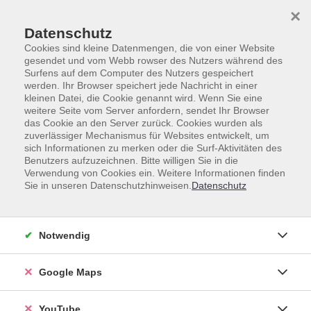
Skip to main content
Skip to page footer
×
Datenschutz
Cookies sind kleine Datenmengen, die von einer Website
gesendet und vom Webb rowser des Nutzers während des
Surfens auf dem Computer des Nutzers gespeichert
werden. Ihr Browser speichert jede Nachricht in einer
Fremdsprachen
Weitere Sprachen
kleinen Datei, die Cookie genannt wird. Wenn Sie eine
weitere Seite vom Server anfordern, sendet Ihr Browser
Vietnamesisch
das Cookie an den Server zurück. Cookies wurden als
zuverlässiger Mechanismus für Websites entwickelt, um
Vietnamesisch
sich Informationen zu merken oder die Surf-Aktivitäten des
Benutzers aufzuzeichnen. Bitte willigen Sie in die
Verwendung von Cookies ein. Weitere Informationen finden
Sie in unseren Datenschutzhinweisen.
Datenschutz
Kurse (
3
)
Loading...
Notwendig
Sortierung
Google Maps
Vietnamesisch für
Fortgeschrittene ab Niveau
YouTube