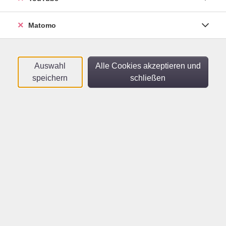
A2
Online-Kurs - Kleingruppenformat
Matomo
Di .
06.10.2026
19:00
Uhr
vhs im Netz
Auswahl
Alle Cookies akzeptieren und
speichern
schließen
Vietnamesisch A1.3
Für Teilnehmende mit Vorkenntnissen -
Online-Kurs
Mi .
07.10.2026
19:00
Uhr
vhs im Netz
Vietnamesisch A1.1
Online-Kurs
Mo .
12.10.2026
19:30
Uhr
vhs im Netz