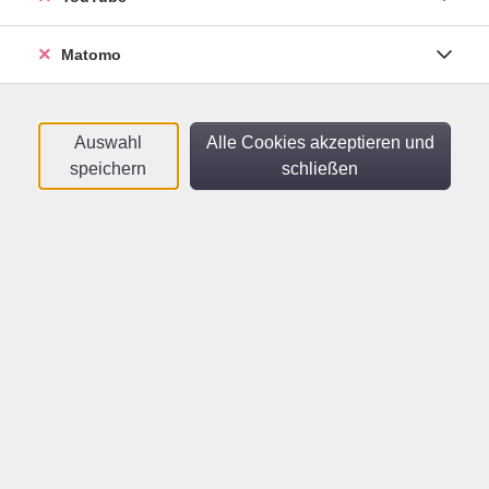
vhs
​,
vhs
Matomo
Französisch B1/B2.1
Auswahl
Alle Cookies akzeptieren und
Mo .
05.10.2026
18:15
Uhr
speichern
schließen
vhs
Rendez-vous français
Französische Konversation am Vormittag -
Niveau B1/B2
Do .
08.10.2026
09:30
Uhr
vhs
​,
vhs
Französisch Auffrischung -
Niveau B1/B2