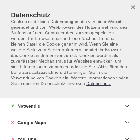
Skip to main content
Skip to page footer
×
Datenschutz
Cookies sind kleine Datenmengen, die von einer Website
gesendet und vom Webb rowser des Nutzers während des
Surfens auf dem Computer des Nutzers gespeichert
werden. Ihr Browser speichert jede Nachricht in einer
Fremdsprachen
Französisch
Französisch B2
kleinen Datei, die Cookie genannt wird. Wenn Sie eine
weitere Seite vom Server anfordern, sendet Ihr Browser
Französisch B2
das Cookie an den Server zurück. Cookies wurden als
zuverlässiger Mechanismus für Websites entwickelt, um
sich Informationen zu merken oder die Surf-Aktivitäten des
Benutzers aufzuzeichnen. Bitte willigen Sie in die
Verwendung von Cookies ein. Weitere Informationen finden
Sie in unseren Datenschutzhinweisen.
Datenschutz
Kurse (
5
)
Loading...
Sortierung
Notwendig
Google Maps
Conversation en français B2
Konversation, Kultur und Grammatik
Mo .
21.09.2026
14:30
Uhr
YouTube