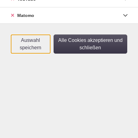
598-3
Mo .
28.09.2026
09:00
Uhr
Matomo
vhs
Auswahl
Alle Cookies akzeptieren und
Deutsch 4 A1 - Für
speichern
schließen
Geringliteralisierte
Mo .
02.11.2026
09:00
Uhr
vhs
Deutsch 5 A1 - Für
Geringliteralisierte
Mo .
07.12.2026
09:00
Uhr
vhs