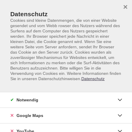
Skip to main content
Skip to page footer
×
Datenschutz
Cookies sind kleine Datenmengen, die von einer Website
gesendet und vom Webb rowser des Nutzers während des
Surfens auf dem Computer des Nutzers gespeichert
werden. Ihr Browser speichert jede Nachricht in einer
Deutsch
Spezialkurse
kleinen Datei, die Cookie genannt wird. Wenn Sie eine
weitere Seite vom Server anfordern, sendet Ihr Browser
Unterstützung beim Lernen
das Cookie an den Server zurück. Cookies wurden als
zuverlässiger Mechanismus für Websites entwickelt, um
Unterstützung beim Lernen
sich Informationen zu merken oder die Surf-Aktivitäten des
Benutzers aufzuzeichnen. Bitte willigen Sie in die
Verwendung von Cookies ein. Weitere Informationen finden
Sie in unseren Datenschutzhinweisen.
Datenschutz
Loading...
Kurse (
8
)
Notwendig
Sortierung
Google Maps
Deutsch 3 A1 - Für
Geringliteralisierte
YouTube