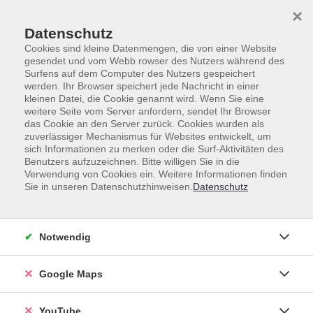
Skip to main content
Skip to page footer
×
Datenschutz
Cookies sind kleine Datenmengen, die von einer Website
gesendet und vom Webb rowser des Nutzers während des
Surfens auf dem Computer des Nutzers gespeichert
werden. Ihr Browser speichert jede Nachricht in einer
Beruf & Digitales
(Neu-)Orientierung, Bewerbung
kleinen Datei, die Cookie genannt wird. Wenn Sie eine
weitere Seite vom Server anfordern, sendet Ihr Browser
(Neu-)Orientierung, Bewerbung
das Cookie an den Server zurück. Cookies wurden als
zuverlässiger Mechanismus für Websites entwickelt, um
sich Informationen zu merken oder die Surf-Aktivitäten des
Benutzers aufzuzeichnen. Bitte willigen Sie in die
Verwendung von Cookies ein. Weitere Informationen finden
Sie in unseren Datenschutzhinweisen.
Datenschutz
Loading...
Kurse (
11
)
Sortierung
Notwendig
Google Maps
Bewerbungstraining:
Erfolgreich starten nach dem
Studium
YouTube