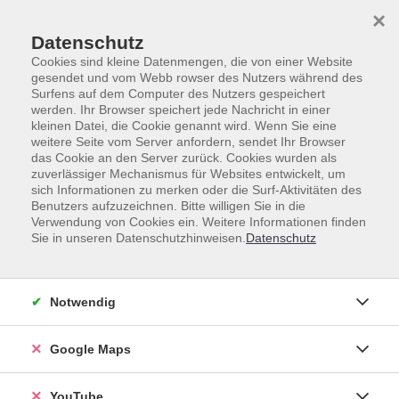
Skip to main content
Skip to page footer
×
Datenschutz
Cookies sind kleine Datenmengen, die von einer Website
gesendet und vom Webb rowser des Nutzers während des
Surfens auf dem Computer des Nutzers gespeichert
werden. Ihr Browser speichert jede Nachricht in einer
Fremdsprachen
Französisch
Französisch A2
kleinen Datei, die Cookie genannt wird. Wenn Sie eine
weitere Seite vom Server anfordern, sendet Ihr Browser
Französisch A2
das Cookie an den Server zurück. Cookies wurden als
zuverlässiger Mechanismus für Websites entwickelt, um
sich Informationen zu merken oder die Surf-Aktivitäten des
Benutzers aufzuzeichnen. Bitte willigen Sie in die
Verwendung von Cookies ein. Weitere Informationen finden
Sie in unseren Datenschutzhinweisen.
Datenschutz
Kurse (
21
)
Loading...
Sortierung
Notwendig
Google Maps
Fit fürs Neue Schuljahr
Sommerferienkurs Französisch für 12- bis 14-
Jährige
YouTube