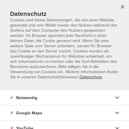
Skip to main content
Skip to page footer
×
Datenschutz
Cookies sind kleine Datenmengen, die von einer Website
gesendet und vom Webb rowser des Nutzers während des
Surfens auf dem Computer des Nutzers gespeichert
werden. Ihr Browser speichert jede Nachricht in einer
Fremdsprachen
Weitere Sprachen
Litauisch
kleinen Datei, die Cookie genannt wird. Wenn Sie eine
weitere Seite vom Server anfordern, sendet Ihr Browser
Litauisch
das Cookie an den Server zurück. Cookies wurden als
zuverlässiger Mechanismus für Websites entwickelt, um
sich Informationen zu merken oder die Surf-Aktivitäten des
Benutzers aufzuzeichnen. Bitte willigen Sie in die
Verwendung von Cookies ein. Weitere Informationen finden
Sie in unseren Datenschutzhinweisen.
Datenschutz
Loading...
Kurse (
0
)
Sortierung
Notwendig
Google Maps
YouTube