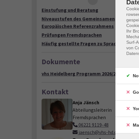
Dat
Cooki
Einstufung und Beratung
rowse
Niveaustufen des Gemeinsamen
gespei
Cookie
Europäischen Referenzrahmens
Ihr Br
Prüfungen Fremdsprachen
Mechan
Surf-A
Häufig gestellte Fragen zu Sprachkursen
von Co
Daten
Dokumente
vhs Heidelberg Programm 2026/2 (PDF)
No
Kontakt
Go
Anja Jänsch
Yo
Abteilungsleiterin
Fremdsprachen
06221 9119-48
Ma
jaensch@vhs-hd.de