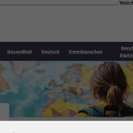
Mein 
ite
Über uns
Mehr Angebote
Öffnungszeiten
Konta
Submenu for "Über uns"
Submenu for "Mehr Angebo
Beruf
Gesundheit
Deutsch
Fremdsprachen
Digita
Fremdsprachen
Englisch
Specials