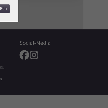
eßen
Social-Media
nen
ng