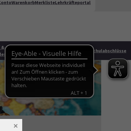
Konto
Warenkorb
Merkliste
Lehrkräfteportal
kt
FAQ
te"
 &
Junge vhs &
HAG
Schulabschlüsse
les
Familie
×