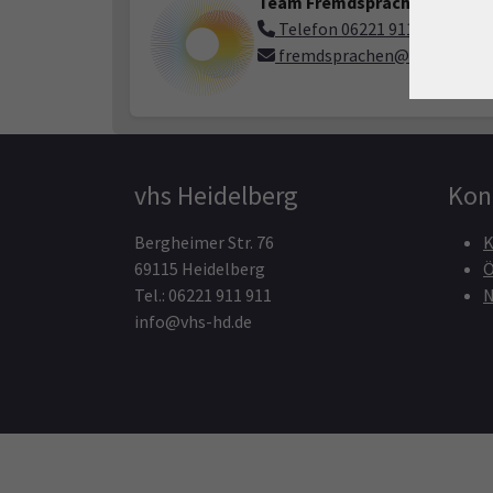
Team Fremdsprachen
Telefon 06221 9119-72
fremdsprachen@vhs-hd.de
vhs Heidelberg
Kon
Bergheimer Str. 76
K
69115 Heidelberg
Ö
Tel.: 06221 911 911
N
info@vhs-hd.de