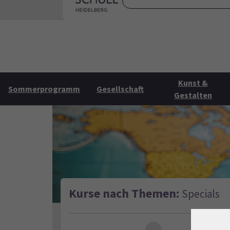
Skip to main content
Skip to page footer
Startse
Kunst &
Sommerprogramm
Gesellschaft
Gestalten
Kurse nach Themen:
Specials
Loading...