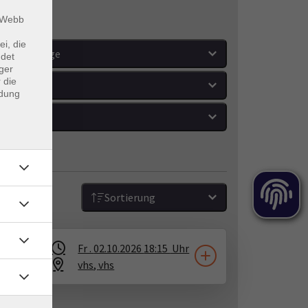
m Webb
ei, die
Wochentage
ndet
ger
 die
Orte
ndung
Zeitraum
Sortierung
Fr .
02.10.2026
18:15
Uhr
vhs
​,
vhs