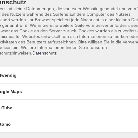
enschutz
Specials
es sind kleine Datenmengen, die von einer Website gesendet und vo
r des Nutzers während des Surfens auf dem Computer des Nutzers
chert werden. Ihr Browser speichert jede Nachricht in einer kleinen Dat
 genannt wird. Wenn Sie eine weitere Seite vom Server anfordern, se
owser das Cookie an den Server zurück. Cookies wurden als zuverlässi
ismus für Websites entwickelt, um sich Informationen zu merken oder
Tageszeiten
ktivitäten des Benutzers aufzuzeichnen. Bitte willigen Sie in die Verwe
okies ein. Weitere Informationen finden Sie in unseren
Dozenten*innen
schutzhinweisen.
Datenschutz
nur buchbare
nur beginnende
twendig
Kurse (
1
)
Loading...
ogle Maps
uTube
Acting in English
tomo