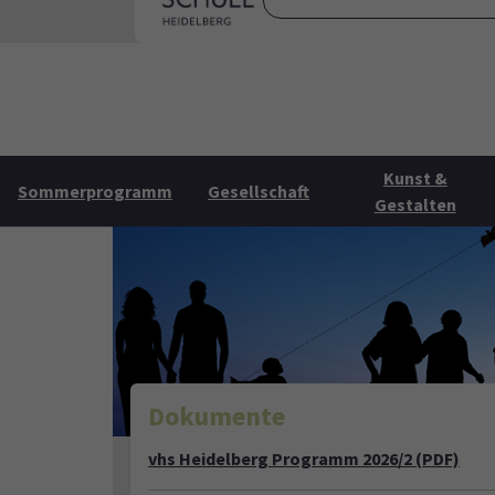
Skip to main content
Skip to page footer
Startse
Kunst &
Sommerprogramm
Gesellschaft
Gestalten
Dokumente
vhs Heidelberg Programm 2026/2 (PDF)