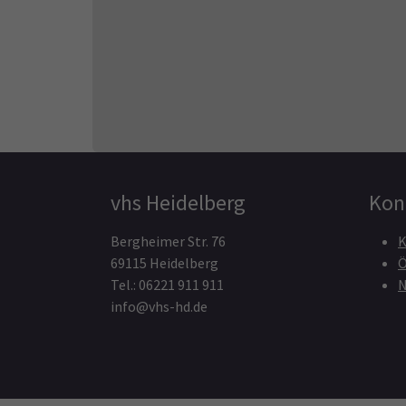
vhs Heidelberg
Kon
Bergheimer Str. 76
K
69115 Heidelberg
Ö
Tel.: 06221 911 911
N
info@vhs-hd.de