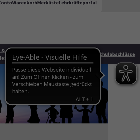
Konto
Warenkorb
Merkliste
Lehrkräfteportal
kt
FAQ
te"
 &
Junge vhs &
HAG
Schulabschlüsse
les
Familie