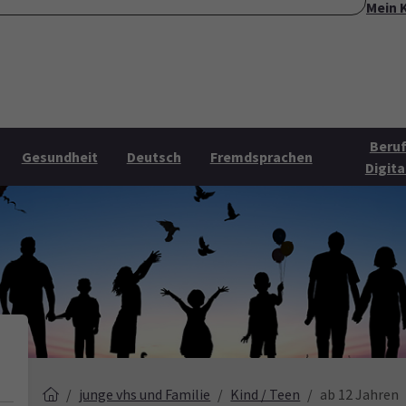
Mein 
ite
Über uns
Mehr Angebote
Öffnungszeiten
Konta
Submenu for "Über uns"
Submenu for "Mehr Angebo
Beruf
Gesundheit
Deutsch
Fremdsprachen
Digita
junge vhs und Familie
Kind / Teen
ab 12 Jahren