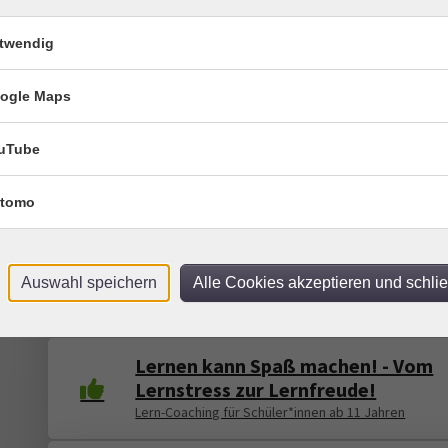
machen?
twendig
Tipps & Tricks gibt es hier! (11 - 17 Jahre)
ogle Maps
Fit in Französisch
Herbstferienkurs für Schüler*innen mit mindestens 
Lernjahr Französisch
uTube
Spiele programmieren mit SCRATC
tomo
Für Schüler*innen in den Ferien (11 - 16 Jahre)
Fit in Englisch
Auswahl speichern
Alle Cookies akzeptieren und schli
Herbstferienkurs für Schüler*innen (Klassen 7-9)
Lernen kann Spaß machen! - Vom
Lernstress zur Lernfreude!
Lern-Coaching für Schüler*innen ab 11 Jahren