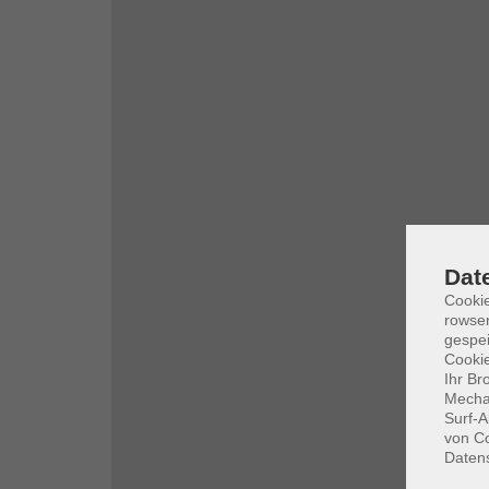
Dat
Cooki
rowse
gespei
Cookie
Ihr Br
Mechan
Surf-A
von Co
Daten