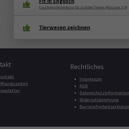
Fit in Englisch
Faschingsferienkurs für Schüler*innen (Klassen 7-9)
Tierwesen zeichnen
takt
Rechtliches
ontakt
Impressum
ffnungszeiten
AGB
ewsletter
Datenschutzinformatio
Widerrufsbelehrung
Barrierefreiheitserkläru