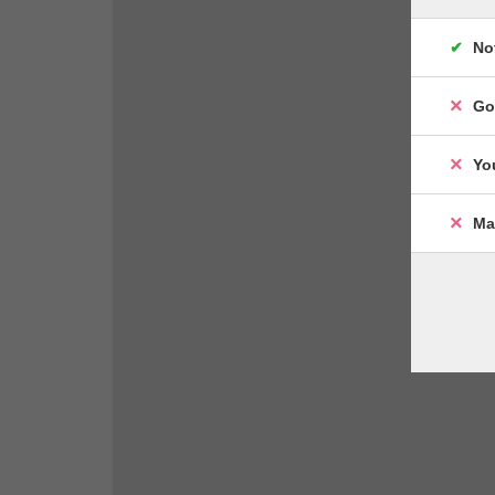
No
Go
Yo
Ma