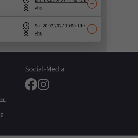
Mo .
08.02.2027
14:00
Uhr
vhs
Sa .
20.02.2027
10:00
Uhr
vhs
Social-Media
nen
ng