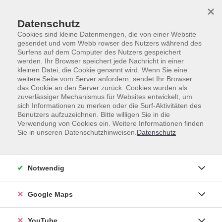
Skip to main content
Skip to page footer
×
Datenschutz
Cookies sind kleine Datenmengen, die von einer Website
gesendet und vom Webb rowser des Nutzers während des
Surfens auf dem Computer des Nutzers gespeichert
werden. Ihr Browser speichert jede Nachricht in einer
Fremdsprachen
Weitere Sprachen
Ungarisch
kleinen Datei, die Cookie genannt wird. Wenn Sie eine
weitere Seite vom Server anfordern, sendet Ihr Browser
Ungarisch
das Cookie an den Server zurück. Cookies wurden als
zuverlässiger Mechanismus für Websites entwickelt, um
sich Informationen zu merken oder die Surf-Aktivitäten des
Benutzers aufzuzeichnen. Bitte willigen Sie in die
Verwendung von Cookies ein. Weitere Informationen finden
Sie in unseren Datenschutzhinweisen.
Datenschutz
Kurse (
4
)
Loading...
Sortierung
Notwendig
Google Maps
Ungarisch für
Fortgeschrittene A2 - B1
Online-Kurs
YouTube