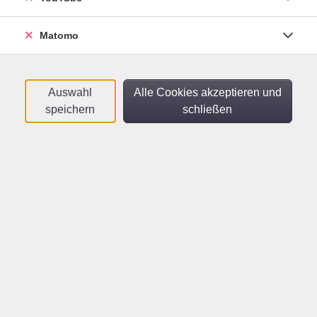
Mo .
28.09.2026
18:15
Uhr
vhs im Netz
Matomo
Ungarisch A2.1
Auswahl
Alle Cookies akzeptieren und
Online-Kurs
speichern
schließen
Mo .
28.09.2026
20:00
Uhr
vhs im Netz
Ungarisch A1.1
Für Teilnehmende ohne Vorkenntnisse -
Online-Kurs
Di .
29.09.2026
18:15
Uhr
vhs im Netz