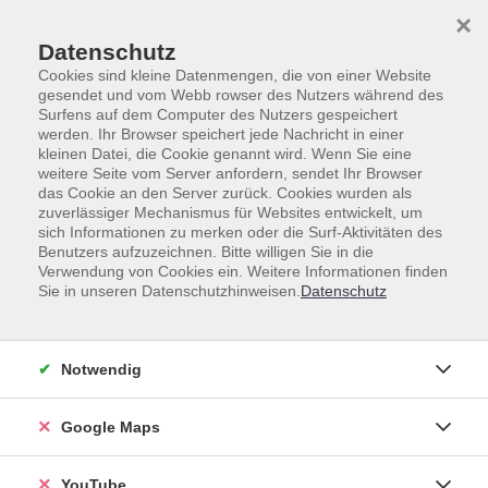
Skip to main content
Skip to page footer
×
Datenschutz
Cookies sind kleine Datenmengen, die von einer Website
gesendet und vom Webb rowser des Nutzers während des
Surfens auf dem Computer des Nutzers gespeichert
werden. Ihr Browser speichert jede Nachricht in einer
Deutsch
Integrationskurse
Deutsch 1 A1/1
kleinen Datei, die Cookie genannt wird. Wenn Sie eine
weitere Seite vom Server anfordern, sendet Ihr Browser
Deutsch 1 A1/1
das Cookie an den Server zurück. Cookies wurden als
zuverlässiger Mechanismus für Websites entwickelt, um
sich Informationen zu merken oder die Surf-Aktivitäten des
Sie möchten Deutsch lernen und wissen nicht, welcher Kurs
Benutzers aufzuzeichnen. Bitte willigen Sie in die
zu Ihnen passt?
Verwendung von Cookies ein. Weitere Informationen finden
Sie in unseren Datenschutzhinweisen.
Datenschutz
Vereinbaren Sie bitte einen Termin für einen
Einstufungstest. So können wir Ihre Deutschkenntnisse
einschätzen und den passenden Kurs für Sie finden.
Notwendig
Kontaktieren Sie uns telefonisch unter 06221 9119-88 oder
per E-Mail an
deutsch@vhs-hd.de
Google Maps
Wir beraten Sie gerne.
YouTube