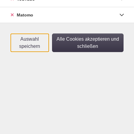
Matomo
Kurse (
2
)
Loading...
Auswahl
Alle Cookies akzeptieren und
Sortierung
speichern
schließen
Deutsch 1 A1/1
611-1
Mo .
31.08.2026
09:00
Uhr
vhs
Deutsch 1 A1/1
615-1
Mo .
21.09.2026
09:00
Uhr
vhs