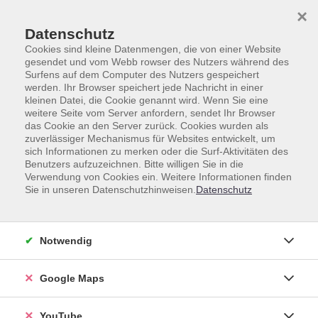
Skip to main content
Skip to page footer
×
Datenschutz
Cookies sind kleine Datenmengen, die von einer Website
gesendet und vom Webb rowser des Nutzers während des
Surfens auf dem Computer des Nutzers gespeichert
werden. Ihr Browser speichert jede Nachricht in einer
Gesundheit
Entspannung und Körpererfahrung
kleinen Datei, die Cookie genannt wird. Wenn Sie eine
weitere Seite vom Server anfordern, sendet Ihr Browser
Massage
das Cookie an den Server zurück. Cookies wurden als
zuverlässiger Mechanismus für Websites entwickelt, um
Massage
sich Informationen zu merken oder die Surf-Aktivitäten des
Benutzers aufzuzeichnen. Bitte willigen Sie in die
Verwendung von Cookies ein. Weitere Informationen finden
Sie in unseren Datenschutzhinweisen.
Datenschutz
Kurse (
6
)
Loading...
Notwendig
Sortierung
Google Maps
Kraftvolle Rückenmassage
Für zwei Personen
YouTube