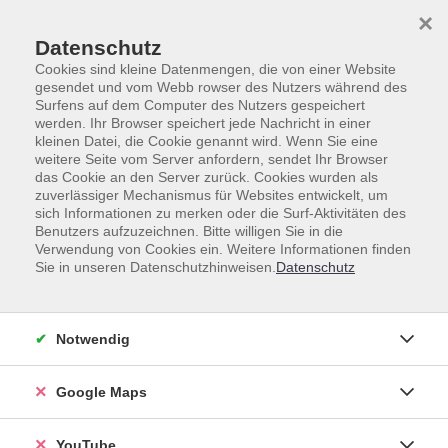
Skip to main content
Skip to page footer
×
Datenschutz
Cookies sind kleine Datenmengen, die von einer Website
gesendet und vom Webb rowser des Nutzers während des
Surfens auf dem Computer des Nutzers gespeichert
werden. Ihr Browser speichert jede Nachricht in einer
Fremdsprachen
Englisch
Englisch B1
kleinen Datei, die Cookie genannt wird. Wenn Sie eine
weitere Seite vom Server anfordern, sendet Ihr Browser
Englisch B1
das Cookie an den Server zurück. Cookies wurden als
zuverlässiger Mechanismus für Websites entwickelt, um
sich Informationen zu merken oder die Surf-Aktivitäten des
Benutzers aufzuzeichnen. Bitte willigen Sie in die
Verwendung von Cookies ein. Weitere Informationen finden
Sie in unseren Datenschutzhinweisen.
Datenschutz
Loading...
Kurse (
16
)
Sortierung
Notwendig
Google Maps
Mystery at the Museum – The
Missing Artworks B1/B2
Online Escape Game
YouTube