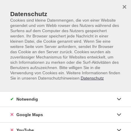
Skip to main content
Skip to page footer
×
Datenschutz
Cookies sind kleine Datenmengen, die von einer Website
gesendet und vom Webb rowser des Nutzers während des
Surfens auf dem Computer des Nutzers gespeichert
werden. Ihr Browser speichert jede Nachricht in einer
Gesundheit
Entspannung und Körpererfahrung
kleinen Datei, die Cookie genannt wird. Wenn Sie eine
weitere Seite vom Server anfordern, sendet Ihr Browser
Achtsamkeit - Meditation - Massage & mehr
das Cookie an den Server zurück. Cookies wurden als
zuverlässiger Mechanismus für Websites entwickelt, um
Achtsamkeit - Meditation -
sich Informationen zu merken oder die Surf-Aktivitäten des
Massage & mehr
Benutzers aufzuzeichnen. Bitte willigen Sie in die
Verwendung von Cookies ein. Weitere Informationen finden
Sie in unseren Datenschutzhinweisen.
Datenschutz
Loading...
Kurse (
9
)
Notwendig
Sortierung
Google Maps
YouTube