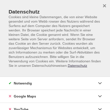
Skip to main content
Skip to page footer
×
Datenschutz
Cookies sind kleine Datenmengen, die von einer Website
gesendet und vom Webb rowser des Nutzers während des
Surfens auf dem Computer des Nutzers gespeichert
werden. Ihr Browser speichert jede Nachricht in einer
kleinen Datei, die Cookie genannt wird. Wenn Sie eine
weitere Seite vom Server anfordern, sendet Ihr Browser
das Cookie an den Server zurück. Cookies wurden als
zuverlässiger Mechanismus für Websites entwickelt, um
Beratung für Deutschkurse
sich Informationen zu merken oder die Surf-Aktivitäten des
Benutzers aufzuzeichnen. Bitte willigen Sie in die
Verwendung von Cookies ein. Weitere Informationen finden
Sie möchten Deutsch lernen, wissen aber noch nicht,
Sie in unseren Datenschutzhinweisen.
Datenschutz
welcher Kurs zu Ihnen passt?
Die vhs Heidelberg unterstützt Sie gerne dabei, den
richtigen Deutschkurs zu finden,
Notwendig
Einstufungstest
Google Maps
Gemeinsam finden wir heraus, welches Kursniveau für Sie
richtig ist. Das ist wichtig, damit der Kurs nicht zu leicht
YouTube