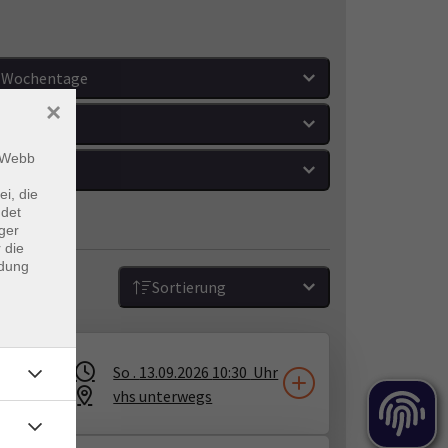
Wochentage
×
Orte
m Webb
Zeitraum
ei, die
ndet
ger
 die
ndung
Sortierung
So .
13.09.2026
10:30
Uhr
vhs unterwegs