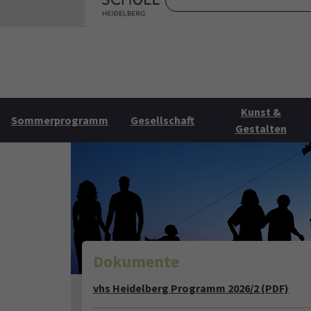
Skip to main content
Skip to page footer
Startse
Kunst &
Sommerprogramm
Gesellschaft
Gestalten
Dokumente
vhs Heidelberg Programm 2026/2 (PDF)