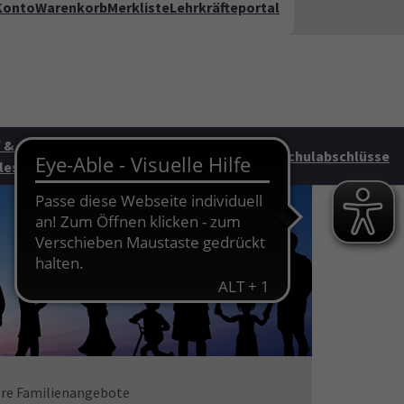
Konto
Warenkorb
Merkliste
Lehrkräfteportal
kt
FAQ
te"
 &
Junge vhs &
HAG
Schulabschlüsse
les
Familie
re Familienangebote