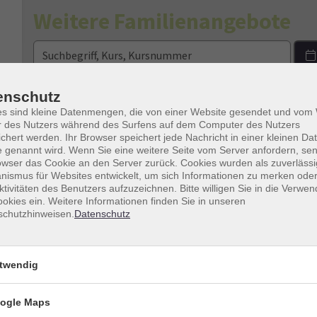
Weitere Familienangebote
Tageszeiten
enschutz
es sind kleine Datenmengen, die von einer Website gesendet und vo
Dozenten*innen
r des Nutzers während des Surfens auf dem Computer des Nutzers
chert werden. Ihr Browser speichert jede Nachricht in einer kleinen Dat
nur buchbare
nur beginnende
 genannt wird. Wenn Sie eine weitere Seite vom Server anfordern, se
owser das Cookie an den Server zurück. Cookies wurden als zuverlässi
ismus für Websites entwickelt, um sich Informationen zu merken oder
ktivitäten des Benutzers aufzuzeichnen. Bitte willigen Sie in die Verwe
Kurse (
5
)
Loading...
okies ein. Weitere Informationen finden Sie in unseren
schutzhinweisen.
Datenschutz
Familien-Kanutour Neckar (ab
twendig
Hirschhorn)
Für Erwachsene und Eltern mit Kindern
ogle Maps