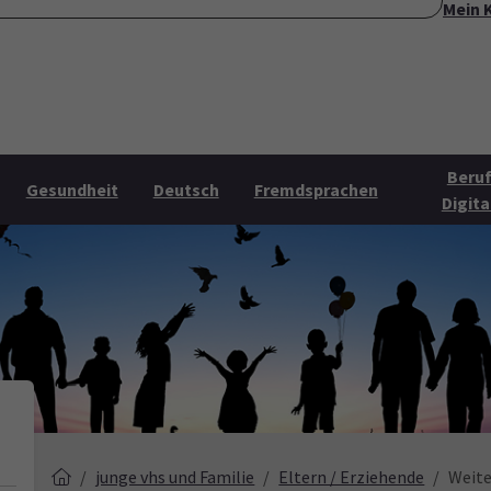
Mein 
ite
Über uns
Mehr Angebote
Öffnungszeiten
Konta
Submenu for "Über uns"
Submenu for "Mehr Angebo
Beruf
Gesundheit
Deutsch
Fremdsprachen
Digita
junge vhs und Familie
Eltern / Erziehende
Weite