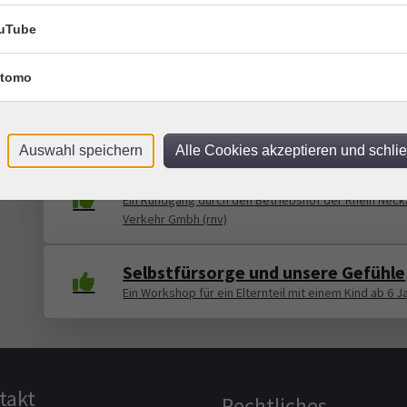
vhs-Radler
uTube
tomo
Wo schlafen die Straßenbahnen?
Ein Rundgang durch den Betriebshof der Rhein Neck
Verkehr Gmbh (rnv)
Auswahl speichern
Alle Cookies akzeptieren und schli
Wo schlafen die Straßenbahnen?
Ein Rundgang durch den Betriebshof der Rhein Neck
Verkehr Gmbh (rnv)
Selbstfürsorge und unsere Gefühle
Ein Workshop für ein Elternteil mit einem Kind ab 6 J
takt
Rechtliches