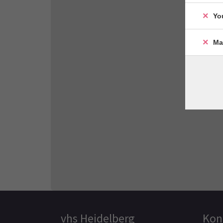
Yo
Ma
vhs Heidelberg
Kon