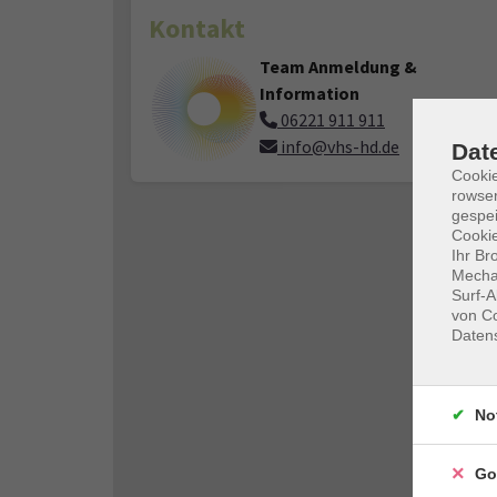
Kontakt
Team Anmeldung &
Information
06221 911 911
info@vhs-hd.de
Dat
Cooki
rowse
gespei
Cookie
Ihr Br
Mechan
Surf-A
von Co
Daten
No
Go