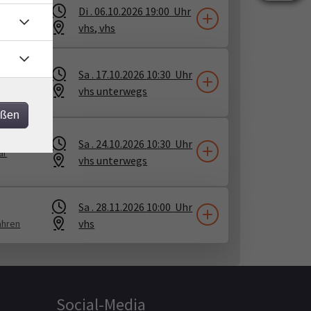
Di .
06.10.2026
19:00
Uhr
vhs
​,
vhs
Sa .
17.10.2026
10:30
Uhr
ar
vhs unterwegs
eßen
Sa .
24.10.2026
10:30
Uhr
ar
vhs unterwegs
Sa .
28.11.2026
10:00
Uhr
vhs
ahren
Social-Media