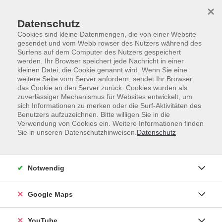
Skip to main content
Skip to page footer
×
Datenschutz
Cookies sind kleine Datenmengen, die von einer Website
gesendet und vom Webb rowser des Nutzers während des
Surfens auf dem Computer des Nutzers gespeichert
werden. Ihr Browser speichert jede Nachricht in einer
Gesundheit
Essen und Trinken
Kochkurse
kleinen Datei, die Cookie genannt wird. Wenn Sie eine
weitere Seite vom Server anfordern, sendet Ihr Browser
Kochkurse
das Cookie an den Server zurück. Cookies wurden als
zuverlässiger Mechanismus für Websites entwickelt, um
sich Informationen zu merken oder die Surf-Aktivitäten des
Benutzers aufzuzeichnen. Bitte willigen Sie in die
Verwendung von Cookies ein. Weitere Informationen finden
Sie in unseren Datenschutzhinweisen.
Datenschutz
Loading...
Kurse (
62
)
Sortierung
Notwendig
Google Maps
Junge Küche - für Teens von
10 bis 14 Jahren - gesund,
lecker & easy!
YouTube