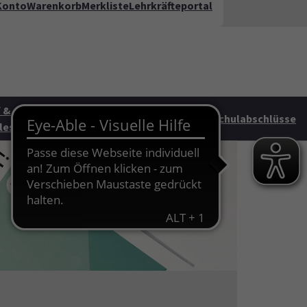
Konto
Warenkorb
Merkliste
Lehrkräfteportal
kt
FAQ
te"
 &
Junge vhs &
HAG
Schulabschlüsse
les
Familie