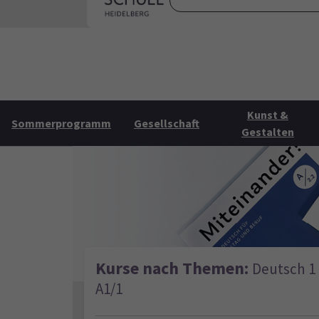
Skip to main content
Skip to page footer
Startse
Kunst &
Sommerprogramm
Gesellschaft
Gestalten
Kurse nach Themen:
Deutsch 1
A1/1