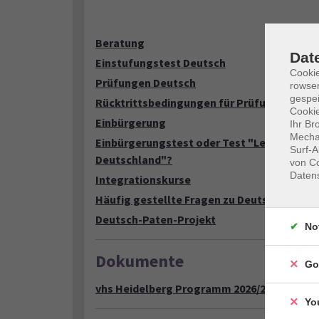
Loading...
Beratung
Dat
Einstufungstest Deutsch
Cooki
Prüfungen Deutsch
rowse
gespei
Rücktrittsbedingungen für Prüfungen
Cookie
Einbürgerung
Ihr Br
Mechan
Einbürgerungstest oder Test "Leben in
Surf-A
Deutschland"?
von Co
Daten
Integrationskurse
Häufig gestellte Fragen zu Deutschkursen
Deutsch-Paten-Projekt
No
Dokumente
Go
vhs Heidelberg Programm 2026/2 (PDF)
Yo