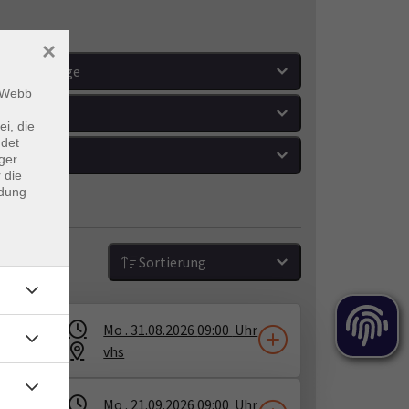
×
Wochentage
m Webb
Orte
ei, die
ndet
Zeitraum
ger
 die
ndung
Sortierung
Mo .
31.08.2026
09:00
Uhr
vhs
Mo .
21.09.2026
09:00
Uhr