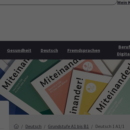
Mein 
ite
Über uns
Mehr Angebote
Öffnungszeiten
Konta
Submenu for "Über uns"
Submenu for "Mehr Angebo
Beruf
Gesundheit
Deutsch
Fremdsprachen
Digita
Deutsch
Grundstufe A1 bis B1
Deutsch 1 A1/1