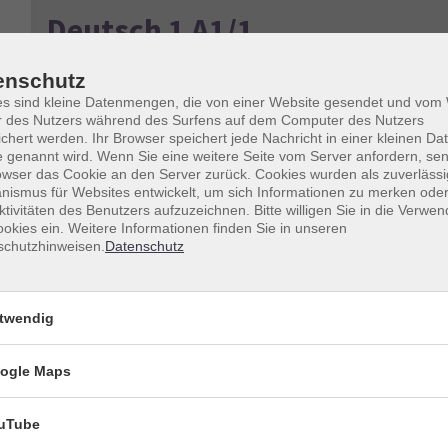
Deutsch 1 A1/1
enschutz
es sind kleine Datenmengen, die von einer Website gesendet und vo
r des Nutzers während des Surfens auf dem Computer des Nutzers
Tageszeiten
chert werden. Ihr Browser speichert jede Nachricht in einer kleinen Dat
 genannt wird. Wenn Sie eine weitere Seite vom Server anfordern, se
Dozenten*innen
owser das Cookie an den Server zurück. Cookies wurden als zuverlässi
ismus für Websites entwickelt, um sich Informationen zu merken oder
nur buchbare
nur beginnende
ktivitäten des Benutzers aufzuzeichnen. Bitte willigen Sie in die Verwe
okies ein. Weitere Informationen finden Sie in unseren
schutzhinweisen.
Datenschutz
Kurse (
2
)
Loading...
twendig
Deutsch 1 A1/1
ogle Maps
611-1
uTube
Deutsch 1 A1/1