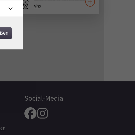
vhs
eßen
Social-Media
nen