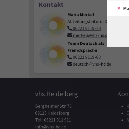
Kontakt
Ma
Maria Merkel
Abteilungsleiterin Deutsch
06221 9119-24
merkel@vhs-hd.de
Team Deutsch als
Fremdsprache
06221 9119-88
deutsch@vhs-hd.de
vhs Heidelberg
Kon
Bergheimer Str. 76
K
69115 Heidelberg
Ö
Tel.: 06221 911 911
N
info@vhs-hd.de