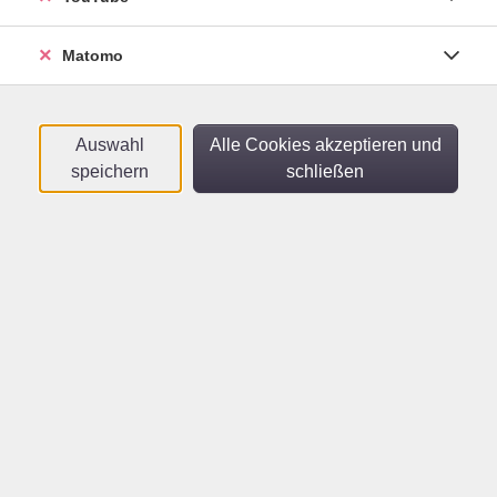
Rundgänge durch die
Stadtbücherei
Matomo
Fr .
13.03.2026
17:00
Uhr
Stadtbücherei Heidelberg
Auswahl
Alle Cookies akzeptieren und
speichern
schließen
VIEL.LEICHT. WALD.
Gemeinsam ein Theaterstück erfinden
Mo .
03.08.2026
09:00
Uhr
vhs unterwegs
Lernen kann Spaß machen! -
Vom Lernstress zur
Lernfreude!
Lern-Coaching für Schüler*innen ab 11 Jahren
Mo .
07.09.2026
09:00
Uhr
vhs