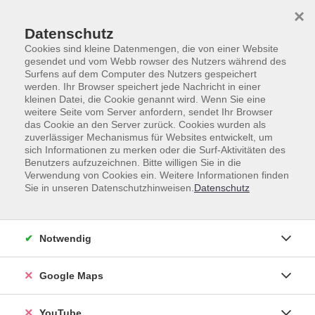
Skip to main content
Skip to page footer
×
Datenschutz
Cookies sind kleine Datenmengen, die von einer Website
gesendet und vom Webb rowser des Nutzers während des
Surfens auf dem Computer des Nutzers gespeichert
werden. Ihr Browser speichert jede Nachricht in einer
Beruf & Digitales
kleinen Datei, die Cookie genannt wird. Wenn Sie eine
weitere Seite vom Server anfordern, sendet Ihr Browser
Lernen, Arbeitstechniken, Gedächtnis
das Cookie an den Server zurück. Cookies wurden als
zuverlässiger Mechanismus für Websites entwickelt, um
Lernen, Arbeitstechniken,
sich Informationen zu merken oder die Surf-Aktivitäten des
Gedächtnis
Benutzers aufzuzeichnen. Bitte willigen Sie in die
Verwendung von Cookies ein. Weitere Informationen finden
Sie in unseren Datenschutzhinweisen.
Datenschutz
Loading...
Kurse (
16
)
Notwendig
Sortierung
Google Maps
YouTube