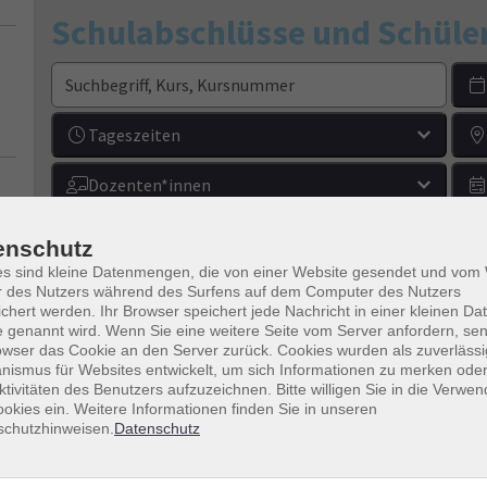
Schulabschlüsse und Schüler
Tageszeiten
Dozenten*innen
nur buchbare
nur beginnende
enschutz
es sind kleine Datenmengen, die von einer Website gesendet und vo
r des Nutzers während des Surfens auf dem Computer des Nutzers
Kurse (
8
)
Loading...
chert werden. Ihr Browser speichert jede Nachricht in einer kleinen Dat
 genannt wird. Wenn Sie eine weitere Seite vom Server anfordern, se
owser das Cookie an den Server zurück. Cookies wurden als zuverlässi
ismus für Websites entwickelt, um sich Informationen zu merken oder
Englisch-Vorbereitung auf die
ktivitäten des Benutzers aufzuzeichnen. Bitte willigen Sie in die Verwe
okies ein. Weitere Informationen finden Sie in unseren
Realschulprüfung
schutzhinweisen.
Datenschutz
Mathematik-Vorbereitung auf die