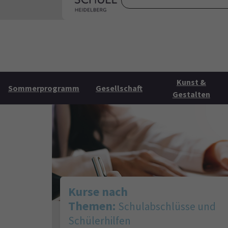
Skip to main content
Skip to page footer
Startse
Kunst &
Sommerprogramm
Gesellschaft
Gestalten
Kurse nach
Themen:
Schulabschlüsse und
Schülerhilfen