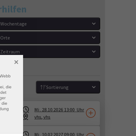
hilfen
Wochentage
Orte
Zeitraum
×
m Webb
Sortierung
ei, die
ndet
ger
 die
ndung
Mi .
28.10.2026
13:00
Uhr
vhs
​,
vhs
Mi .
10.02.2027
09:00
Uhr