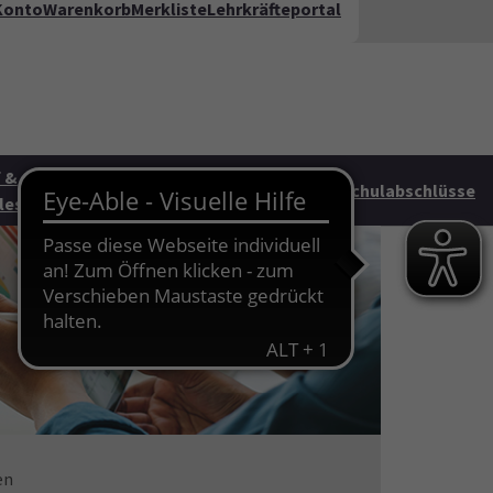
Konto
Warenkorb
Merkliste
Lehrkräfteportal
kt
FAQ
te"
 &
Junge vhs &
HAG
Schulabschlüsse
les
Familie
en