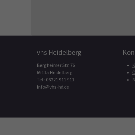
vhs Heidelberg
Kon
Bergheimer Str. 76
K
69115 Heidelberg
Ö
Tel.: 06221 911 911
N
info@vhs-hd.de