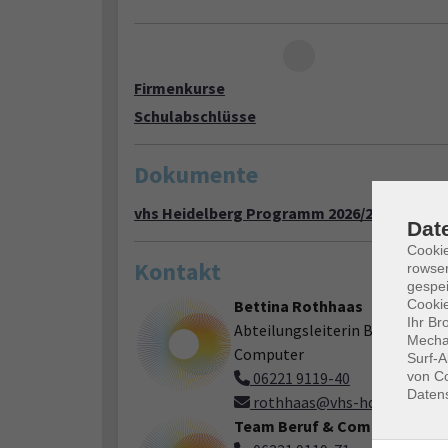
Loading...
Firmenkurse
Schulabschlüsse
Dokumente
vhs Heidelberg Programm 2026/2 (PDF)
Dat
Cooki
Kontakt
rowse
gespei
Cookie
Bettina Rothhaas
Ihr Br
Abteilungsleiterin Beruf &
Mechan
Computer
Surf-A
von Co
06221 9119-40
Daten
rothhaas@vhs-hd.de
Team Beruf & Computer