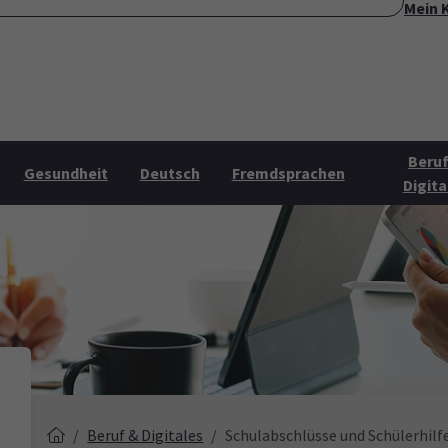
Mein 
ite
Über uns
Mehr Angebote
Öffnungszeiten
Konta
Submenu for "Über uns"
Submenu for "Mehr Angebo
Beruf
Gesundheit
Deutsch
Fremdsprachen
Digita
Beruf & Digitales
Schulabschlüsse und Schülerhilf