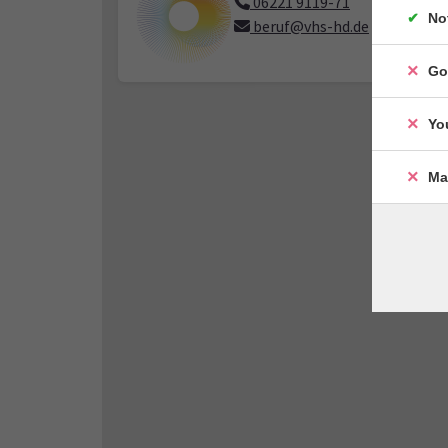
06221 9119-71
No
beruf@vhs-hd.de
Go
Yo
Ma