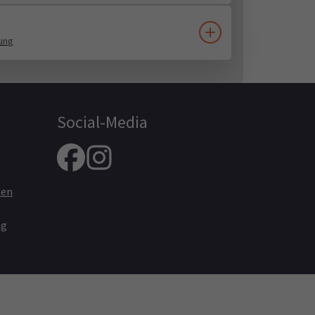
fung
Social-Media
nen
ng