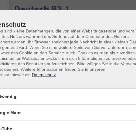
Deutsch B2.1
enschutz
es sind kleine Datenmengen, die von einer Website gesendet und vo
r des Nutzers während des Surfens auf dem Computer des Nutzers
Tageszeiten
chert werden. Ihr Browser speichert jede Nachricht in einer kleinen Dat
 genannt wird. Wenn Sie eine weitere Seite vom Server anfordern, se
Dozenten*innen
owser das Cookie an den Server zurück. Cookies wurden als zuverlässi
ismus für Websites entwickelt, um sich Informationen zu merken oder
nur buchbare
nur beginnende
ktivitäten des Benutzers aufzuzeichnen. Bitte willigen Sie in die Verwe
okies ein. Weitere Informationen finden Sie in unseren
schutzhinweisen.
Datenschutz
Kurse (
3
)
Loading...
twendig
Mittelstufe B2.1 - Abendkurs
ogle Maps
Teil 1
uTube