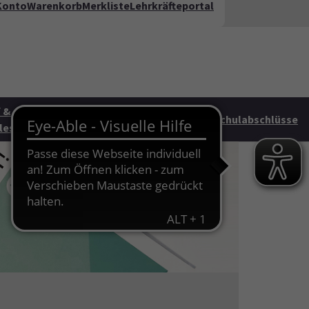
Konto
Warenkorb
Merkliste
Lehrkräfteportal
kt
FAQ
te"
 &
Junge vhs &
HAG
Schulabschlüsse
les
Familie