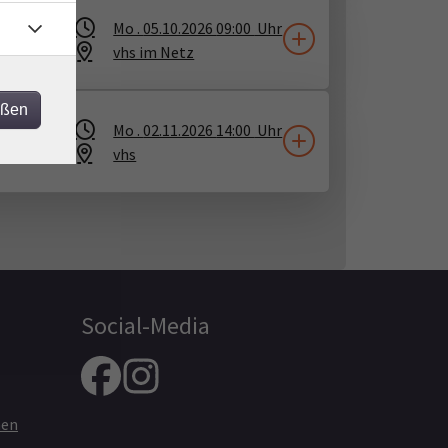
.1
Mo .
05.10.2026
09:00
Uhr
um-
vhs im Netz
eßen
t am
Mo .
02.11.2026
14:00
Uhr
vhs
Social-Media
nen