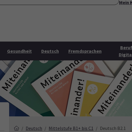
Mein 
ite
Über uns
Mehr Angebote
Öffnungszeiten
Konta
Submenu for "Über uns"
Submenu for "Mehr Angebo
Beruf
Gesundheit
Deutsch
Fremdsprachen
Digita
Deutsch
Mittelstufe B1+ bis C1
Deutsch B2.1