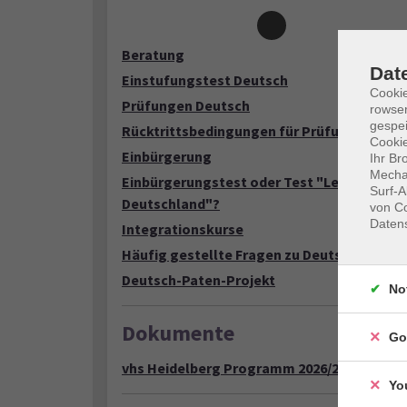
Loading...
Beratung
Dat
Einstufungstest Deutsch
Cooki
Prüfungen Deutsch
rowse
gespei
Rücktrittsbedingungen für Prüfungen
Cookie
Einbürgerung
Ihr Br
Mechan
Einbürgerungstest oder Test "Leben in
Surf-A
Deutschland"?
von Co
Daten
Integrationskurse
Häufig gestellte Fragen zu Deutschkursen
Deutsch-Paten-Projekt
No
Dokumente
Go
vhs Heidelberg Programm 2026/2 (PDF)
Yo