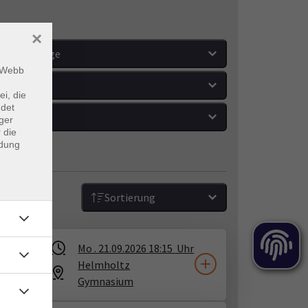
×
Wochentage
m Webb
Orte
ei, die
ndet
Zeitraum
ger
 die
ndung
Sortierung
Mo .
21.09.2026
18:15
Uhr
Helmholtz
Gymnasium