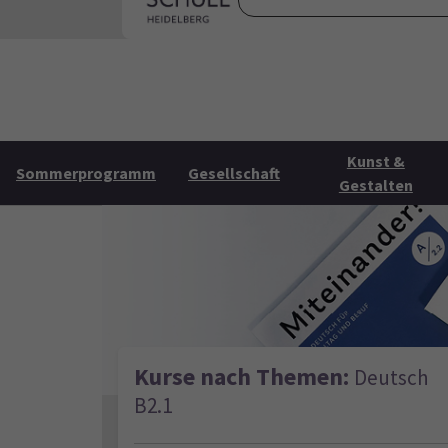
Skip to main content
Skip to page footer
Startse
Kunst &
Sommerprogramm
Gesellschaft
Gestalten
Kurse nach Themen:
Deutsch
B2.1