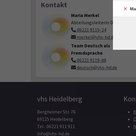
Kontakt
Ma
Maria Merkel
Abteilungsleiterin Deutsch
06221 9119-24
merkel@vhs-hd.de
Team Deutsch als
Fremdsprache
06221 9119-88
deutsch@vhs-hd.de
vhs Heidelberg
Kon
Bergheimer Str. 76
K
69115 Heidelberg
Ö
Tel.: 06221 911 911
N
info@vhs-hd.de