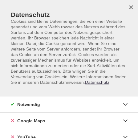
Skip to main content
Skip to page footer
×
Datenschutz
Cookies sind kleine Datenmengen, die von einer Website
gesendet und vom Webb rowser des Nutzers während des
Surfens auf dem Computer des Nutzers gespeichert
werden. Ihr Browser speichert jede Nachricht in einer
Deutsch
Prüfungen
Deutsch telc C1
kleinen Datei, die Cookie genannt wird. Wenn Sie eine
weitere Seite vom Server anfordern, sendet Ihr Browser
Deutsch telc C1
das Cookie an den Server zurück. Cookies wurden als
zuverlässiger Mechanismus für Websites entwickelt, um
sich Informationen zu merken oder die Surf-Aktivitäten des
Benutzers aufzuzeichnen. Bitte willigen Sie in die
Verwendung von Cookies ein. Weitere Informationen finden
Sie in unseren Datenschutzhinweisen.
Datenschutz
Kurse (
2
)
Loading...
Sortierung
Notwendig
Google Maps
Prüfung telc Deutsch C1
Fr .
09.10.2026
09:00
Uhr
YouTube