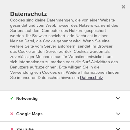
Skip to main content
Skip to page footer
×
Datenschutz
Cookies sind kleine Datenmengen, die von einer Website
gesendet und vom Webb rowser des Nutzers während des
Surfens auf dem Computer des Nutzers gespeichert
werden. Ihr Browser speichert jede Nachricht in einer
junge vhs und Familie
Ferienprogramm
kleinen Datei, die Cookie genannt wird. Wenn Sie eine
weitere Seite vom Server anfordern, sendet Ihr Browser
Ferienprogramm
das Cookie an den Server zurück. Cookies wurden als
zuverlässiger Mechanismus für Websites entwickelt, um
sich Informationen zu merken oder die Surf-Aktivitäten des
Benutzers aufzuzeichnen. Bitte willigen Sie in die
Verwendung von Cookies ein. Weitere Informationen finden
Sie in unseren Datenschutzhinweisen.
Datenschutz
Kurse (
39
)
Loading...
Sortierung
Notwendig
Google Maps
Survivaltraining im Wald - für
Mädchen
von 8 bis 12 Jahren - in den Sommerferien
YouTube