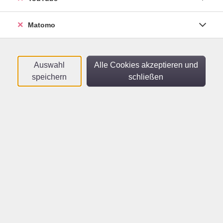
Back to School - Camp
Refresher Course - English for Kids - Für
Schüler*innen, die im Herbst in die Klassen
Matomo
5+6 wechseln
Mo .
07.09.2026
09:00
Uhr
vhs
Auswahl
Alle Cookies akzeptieren und
speichern
schließen
Fit fürs Neue Schuljahr
Sommerferienkurs Französisch für 12- bis 14-
Jährige
Mo .
07.09.2026
10:00
Uhr
vhs
Le mannequin empoisonné –
Ein französischer Mitmach-
Krimi
Online-Kurs für Schüler*innen der Klassen 8-