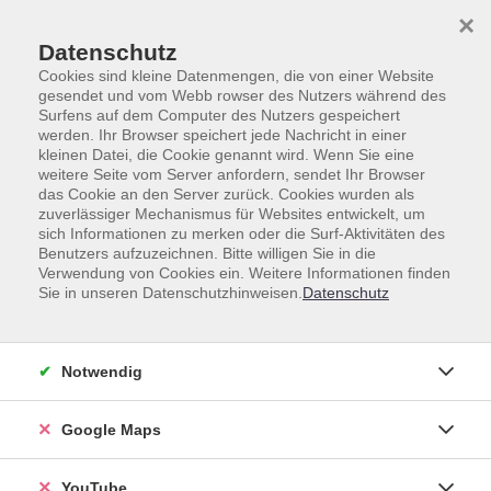
Skip to main content
Skip to page footer
×
Datenschutz
Cookies sind kleine Datenmengen, die von einer Website
gesendet und vom Webb rowser des Nutzers während des
Surfens auf dem Computer des Nutzers gespeichert
werden. Ihr Browser speichert jede Nachricht in einer
Sommerprogramm
Fremdsprachen
kleinen Datei, die Cookie genannt wird. Wenn Sie eine
weitere Seite vom Server anfordern, sendet Ihr Browser
Sommer-Sprachkurse für Kinder und Jugendliche
das Cookie an den Server zurück. Cookies wurden als
zuverlässiger Mechanismus für Websites entwickelt, um
Sommer-Sprachkurse für Kinder
sich Informationen zu merken oder die Surf-Aktivitäten des
und Jugendliche
Benutzers aufzuzeichnen. Bitte willigen Sie in die
Verwendung von Cookies ein. Weitere Informationen finden
Sie in unseren Datenschutzhinweisen.
Datenschutz
Kurse (
7
)
Loading...
Notwendig
Sortierung
Google Maps
YouTube