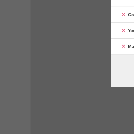
Go
Yo
Ma