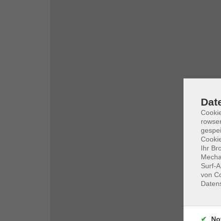
Dat
Cooki
rowse
gespei
Cookie
Ihr Br
Mechan
Surf-A
von Co
Daten
No