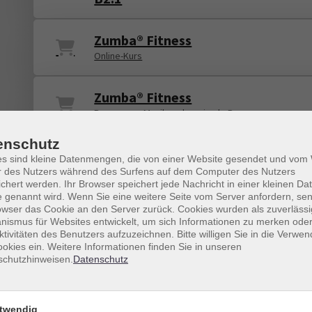
Zumba® Fitness
Online-Kurs
Zumba® Fitness
Bewegung, Musik und maximale Power
enschutz
Zumba® Fitness
es sind kleine Datenmengen, die von einer Website gesendet und vo
Bewegung, Musik und maximale Power
r des Nutzers während des Surfens auf dem Computer des Nutzers
chert werden. Ihr Browser speichert jede Nachricht in einer kleinen Dat
 genannt wird. Wenn Sie eine weitere Seite vom Server anfordern, se
owser das Cookie an den Server zurück. Cookies wurden als zuverlässi
ismus für Websites entwickelt, um sich Informationen zu merken oder
Deutsch 4 A2/2 - Abendkurs intensi
ktivitäten des Benutzers aufzuzeichnen. Bitte willigen Sie in die Verwe
okies ein. Weitere Informationen finden Sie in unseren
schutzhinweisen.
Datenschutz
Prüfungstraining telc B1
twendig