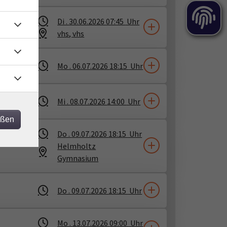
Di .
30.06.2026
07:45
Uhr
vhs
​,
vhs
v
Mo .
06.07.2026
18:15
Uhr
Mi .
08.07.2026
14:00
Uhr
eßen
Do .
09.07.2026
18:15
Uhr
Helmholtz
Gymnasium
Do .
09.07.2026
18:15
Uhr
Mo .
13.07.2026
09:00
Uhr