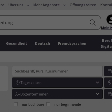
ite
Über uns
Mehr Angebote
Öffnungszeiten
Konta
Submenu for "Über uns"
Submenu for "Mehr Angebo
Mein 
Beruf
Gesundheit
Deutsch
Fremdsprachen
Digita
Tageszeiten
Dozenten*innen
nur buchbare
nur beginnende