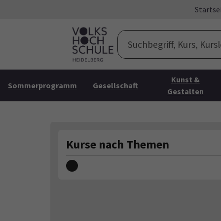
Skip to main content
Skip to page footer
Startse
Kunst &
Sommerprogramm
Gesellschaft
Gestalten
Kurse nach Themen
Loading...