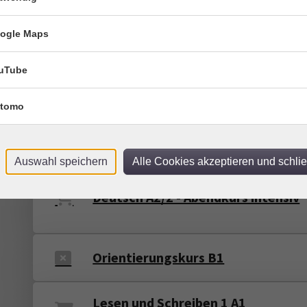
Hatha-Yoga
ogle Maps
Mit Yoga in den Tag
uTube
Deutsch 2 A1/2 - Abendkurs intensi
tomo
Lesen und Schreiben 5 A1
Auswahl speichern
Alle Cookies akzeptieren und schli
Deutsch A2/2 - Abendkurs intensiv
Orientierungskurs B1
Lesen und Schreiben 1 A1