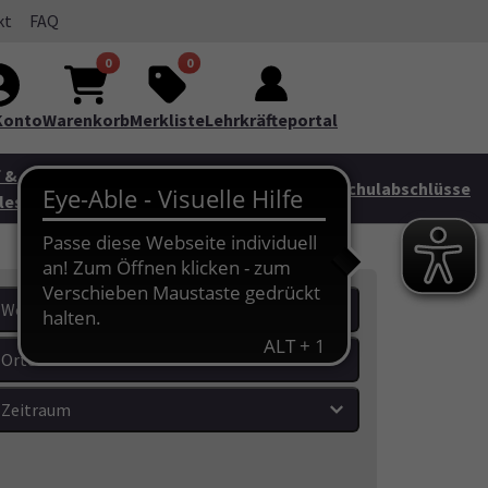
kt
FAQ
te"
0
0
Konto
Warenkorb
Merkliste
Lehrkräfteportal
 &
Junge vhs &
HAG
Schulabschlüsse
les
Familie
Wochentage
Orte
Zeitraum