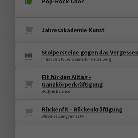
Pop-Rock-Chor
Jahresakademie Kunst
Stolpersteine gegen das Vergesse
Initiative Stolpersteine für Heidelberg
Fit für den Alltag -
Ganzkörperkräftigung
Body in Balance
Rückenfit - Rückenkräftigung
Wirbelsäulengymnastik