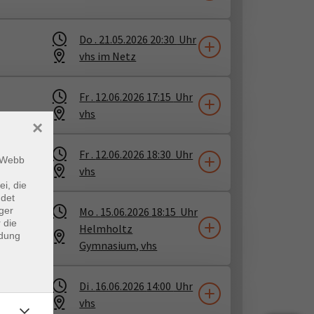
Do .
21.05.2026
20:30
Uhr
vhs im Netz
Fr .
12.06.2026
17:15
Uhr
vhs
×
Fr .
12.06.2026
18:30
Uhr
m Webb
vhs
ei, die
ndet
ger
Mo .
15.06.2026
18:15
Uhr
 die
v
Helmholtz
ndung
Gymnasium
​,
vhs
Di .
16.06.2026
14:00
Uhr
vhs