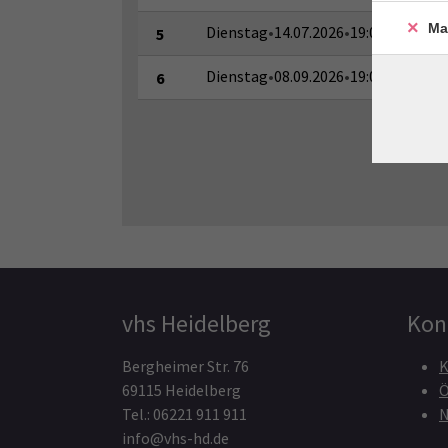
Ma
Dienstag
•
14.07.2026
•
19:00–20:30 U
5
Dienstag
•
08.09.2026
•
19:00–20:30 U
6
vhs Heidelberg
Kon
Bergheimer Str. 76
K
69115 Heidelberg
Ö
Tel.: 06221 911 911
N
info@vhs-hd.de