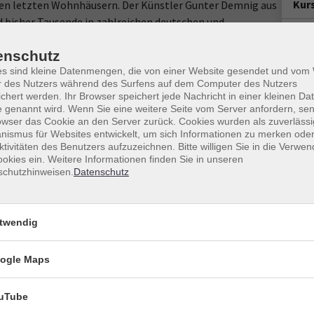
Kur
ren letzten Wohnhäusern. Der Künstler Gunter Demnig aus
d bisher Tausende in zahlreichen deutschen und
Star
idelberg. Interessierte Heidelberger Bürger*innen und
Di. 
enschutz
itiative herzlich eingeladen. Die Treffen finden jeden 2.
19:0
es sind kleine Datenmengen, die von einer Website gesendet und vo
hen der vhs und der Initiative Stolpersteine für
r des Nutzers während des Surfens auf dem Computer des Nutzers
anstaltungen statt. Im Semester 2026/1 bietet die
12 U
chert werden. Ihr Browser speichert jede Nachricht in einer kleinen Dat
räge an.
 genannt wird. Wenn Sie eine weitere Seite vom Server anfordern, se
owser das Cookie an den Server zurück. Cookies wurden als zuverlässi
 die Homepage der Initiative unter: www.stolpersteine-
Doz
ismus für Websites entwickelt, um sich Informationen zu merken oder
Init
ktivitäten des Benutzers aufzuzeichnen. Bitte willigen Sie in die Verwe
okies ein. Weitere Informationen finden Sie in unseren
schutzhinweisen.
Datenschutz
Ver
Ort / Raum
vhs
hr
Heidelberg, Raum lt. Aushang
Berg
twendig
691
hr
Heidelberg, Raum lt. Aushang
Rau
ogle Maps
vhs
hr
Heidelberg, Raum lt. Aushang
Berg
uTube
691
hr
Heidelberg, Raum lt. Aushang