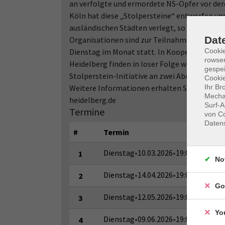
an verfolgte und ermordete NS-Opfer vor de
Köln hat diese „Stolpersteine“ entworfen un
ausländischen Städten verlegt, so auch in He
Dat
Organisationen sind zur Teilnahme an dieser In
Cooki
Dienstag im Monat statt. In Kooperation zwisc
rowse
Heidelberg finden in loser Folge weitere Ver
gespei
Stolperstein-Initiative an zwei Abenden Vort
Cookie
Ihr Br
Weitere Informationen erhalten Sie auch über
Mechan
heidelberg.de
Surf-A
Termine
von Co
Daten
#
Termin
Dienstag
•
10.03.2026
•
19:00–20:30 U
1
No
Dienstag
•
14.04.2026
•
19:00–20:30 U
2
Go
Dienstag
•
12.05.2026
•
19:00–20:30 U
3
Yo
Dienstag
•
09.06.2026
•
19:00–20:30 U
4