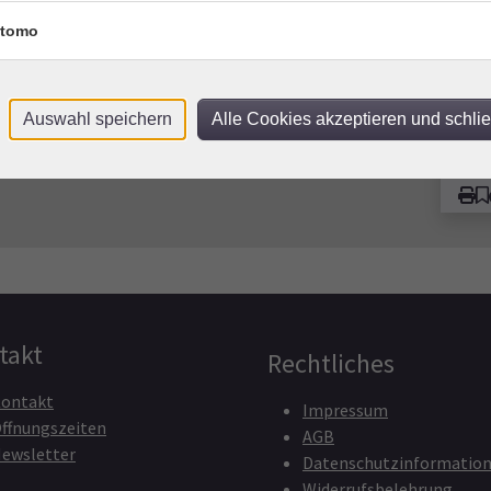
Saal
tomo
hr
Heidelberg, Raum lt. Aushang
Kon
Frag
hr
Heidelberg, Raum lt. Aushang
Team
Auswahl speichern
Alle Cookies akzeptieren und schli
takt
Rechtliches
ontakt
Impressum
ffnungszeiten
AGB
ewsletter
Datenschutzinformatio
Widerrufsbelehrung