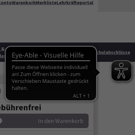
Konto
Warenkorb
Merkliste
Lehrkräfteportal
kt
FAQ
te"
 &
Junge vhs &
HAG
Schulabschlüsse
les
Familie
bührenfrei
In den Warenkorb