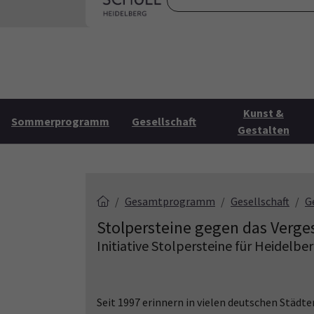
Skip to main content
Skip to page footer
Startse
Kunst &
Sommerprogramm
Gesellschaft
Gestalten
Gesamtprogramm
Gesellschaft
G
Stolpersteine gegen das Verge
Initiative Stolpersteine für Heidelbe
Seit 1997 erinnern in vielen deutschen Städ