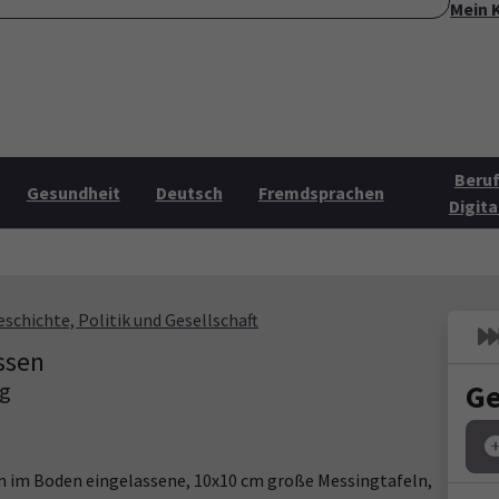
Mein 
ite
Über uns
Mehr Angebote
Öffnungszeiten
Konta
Submenu for "Über uns"
Submenu for "Mehr Angebo
Beruf
Gesundheit
Deutsch
Fremdsprachen
Digita
eschichte, Politik und Gesellschaft
ssen
rg
Ge
ten im Boden eingelassene, 10x10 cm große Messingtafeln,