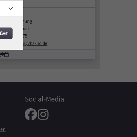
takt:
en zur Buchung:
 Gesellschaft
eßen
06221 9119-75
gesellschaft@vhs-hd.de
Social-Media
nen