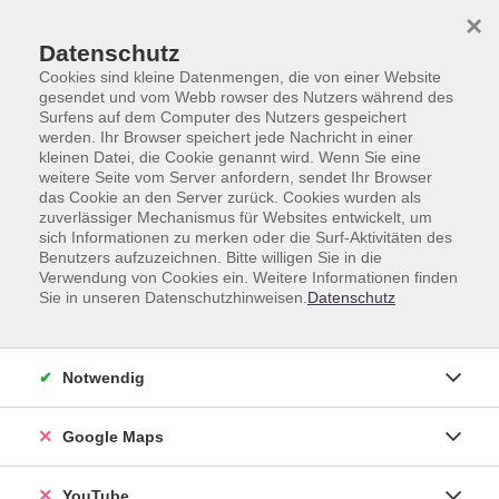
Skip to main content
Skip to page footer
×
Datenschutz
Cookies sind kleine Datenmengen, die von einer Website
gesendet und vom Webb rowser des Nutzers während des
Surfens auf dem Computer des Nutzers gespeichert
werden. Ihr Browser speichert jede Nachricht in einer
kleinen Datei, die Cookie genannt wird. Wenn Sie eine
weitere Seite vom Server anfordern, sendet Ihr Browser
Gesamtprogramm
Beruf & Digitales
das Cookie an den Server zurück. Cookies wurden als
Betriebswirtschaftliche Kompetenzen
zuverlässiger Mechanismus für Websites entwickelt, um
sich Informationen zu merken oder die Surf-Aktivitäten des
Lohn- und Gehaltsabrechnung 1
Benutzers aufzuzeichnen. Bitte willigen Sie in die
Verwendung von Cookies ein. Weitere Informationen finden
(Grundlagen)
Sie in unseren Datenschutzhinweisen.
Datenschutz
Xpert Business - LernNetz Webinar
Notwendig
Nach diesem Lehrgang verfügen Sie über fundiertes
Grundlagenwissen zur doppelten Buchführung. Sie
Google Maps
können unternehmerische Geschäftsfälle (z. B. in Form
von Rechnungen, Belegen, Kontoauszügen) in
YouTube