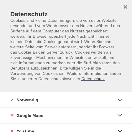
Skip to main content
Skip to page footer
×
Datenschutz
Cookies sind kleine Datenmengen, die von einer Website
gesendet und vom Webb rowser des Nutzers während des
Surfens auf dem Computer des Nutzers gespeichert
werden. Ihr Browser speichert jede Nachricht in einer
kleinen Datei, die Cookie genannt wird. Wenn Sie eine
weitere Seite vom Server anfordern, sendet Ihr Browser
Gesamtprogramm
Deutsch
das Cookie an den Server zurück. Cookies wurden als
Integrationskurse
zuverlässiger Mechanismus für Websites entwickelt, um
sich Informationen zu merken oder die Surf-Aktivitäten des
Lesen und Schreiben 6 A1
Benutzers aufzuzeichnen. Bitte willigen Sie in die
Verwendung von Cookies ein. Weitere Informationen finden
Sie in unseren Datenschutzhinweisen.
Datenschutz
Notwendig
Google Maps
458,00
€
Gebühr:
In den Warenkorb
YouTube