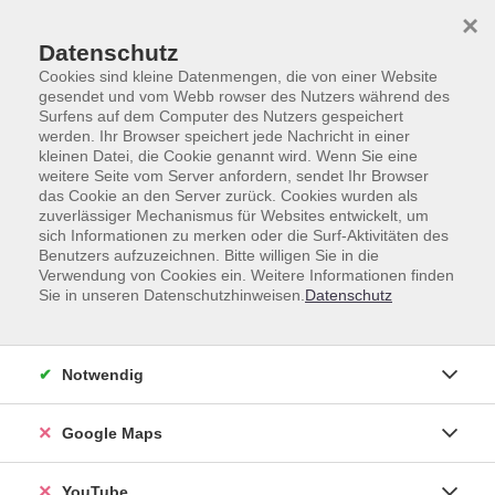
Skip to main content
Skip to page footer
×
Datenschutz
Cookies sind kleine Datenmengen, die von einer Website
gesendet und vom Webb rowser des Nutzers während des
Surfens auf dem Computer des Nutzers gespeichert
werden. Ihr Browser speichert jede Nachricht in einer
kleinen Datei, die Cookie genannt wird. Wenn Sie eine
weitere Seite vom Server anfordern, sendet Ihr Browser
das Cookie an den Server zurück. Cookies wurden als
zuverlässiger Mechanismus für Websites entwickelt, um
Unsere Lehrkräfte
sich Informationen zu merken oder die Surf-Aktivitäten des
Benutzers aufzuzeichnen. Bitte willigen Sie in die
Dozent*innen A-Z
Verwendung von Cookies ein. Weitere Informationen finden
Sie in unseren Datenschutzhinweisen.
Datenschutz
Dieterich, Sina
(Sozailpäd.
Begleitung bei
Notwendig
TalentCampusProjekt)
Google Maps
YouTube