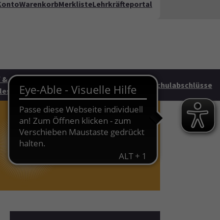
Konto
Warenkorb
Merkliste
Lehrkräfteportal
kt
FAQ
te"
 &
Junge vhs &
HAG
Schulabschlüsse
les
Familie