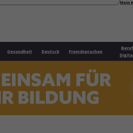
Mein 
ite
Über uns
Mehr Angebote
Öffnungszeiten
Konta
Submenu for "Über uns"
Submenu for "Mehr Angebo
Beruf
Gesundheit
Deutsch
Fremdsprachen
Digita