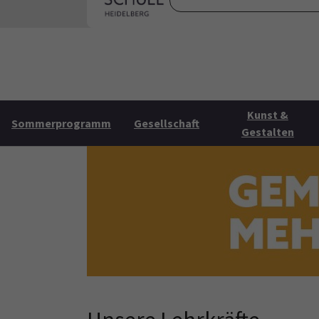
Skip to main content
Skip to page footer
Startse
Kunst &
Sommerprogramm
Gesellschaft
Gestalten