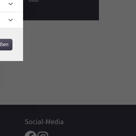
eßen
Social-Media