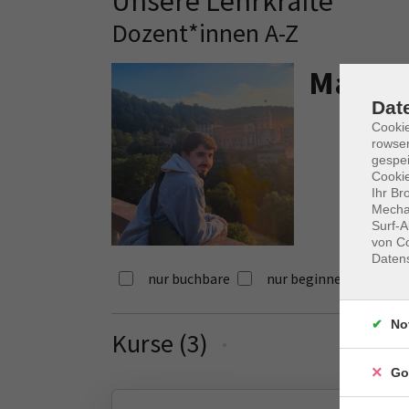
Unsere Lehrkräfte
Dozent*innen A-Z
Martín
Dat
Cooki
rowse
gespei
Cookie
Ihr Br
Mechan
Surf-A
von Co
Daten
nur buchbare
nur beginnende
No
Kurse (
3
)
Loading...
Go