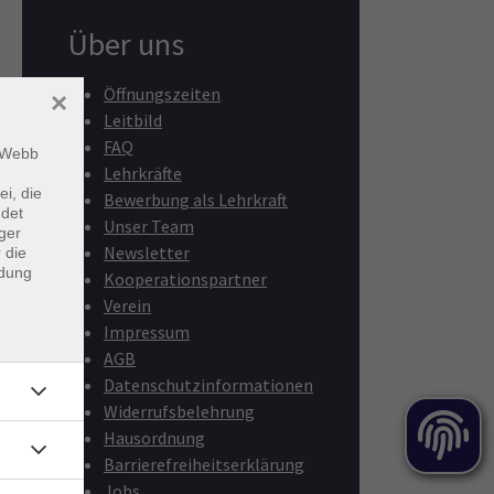
Über uns
Öffnungszeiten
×
Leitbild
FAQ
m Webb
Lehrkräfte
ei, die
Bewerbung als Lehrkraft
ndet
Unser Team
ger
Newsletter
 die
ndung
Kooperationspartner
Verein
Impressum
AGB
Datenschutzinformationen
Widerrufsbelehrung
Hausordnung
Barrierefreiheitserklärung
Jobs