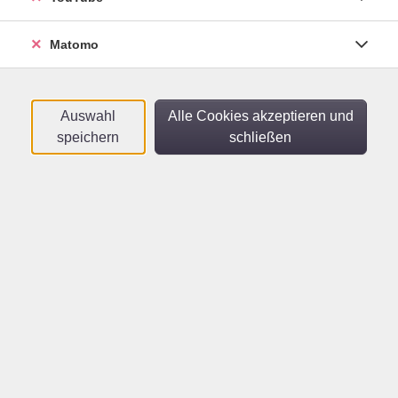
Matomo
Auswahl
Alle Cookies akzeptieren und
speichern
schließen
Wir laden Sie herzlich zu Kunst.Zeit.Raum., der vierten
Sommerakademie Heidelberg, ein.
Vom 17. bis 21. August 2026 öffnen wir unsere Atelier- und
Werkräume für Malerei, Zeichnung, Keramik, Textiles,
Kreatives Schreiben, Theater und Fotografie. Wir schaffen
Raum für kreative Ideen, Austausch, Ermutigung und
Inspiration, kurzum, alles für einen fantastischen
Kreativurlaub für Sie: Eine Woche lang, fünf Tage am Stück,
an denen Sie Ihre Ideen künstlerisch entwickeln können. In