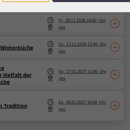
vhs
Fr .
20.11.2026
18:00
Uhr
vhs
So .
13.12.2026
11:00
Uhr
n Winterküche
vhs
te
So .
17.01.2027
11:00
Uhr
 Vielfalt der
vhs
üche
Sa .
30.01.2027
10:00
Uhr
 Tradition
vhs