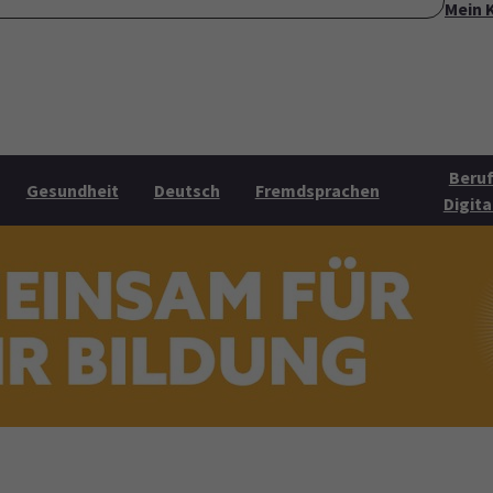
Mein 
ite
Über uns
Mehr Angebote
Öffnungszeiten
Konta
Submenu for "Über uns"
Submenu for "Mehr Angebo
Beruf
Gesundheit
Deutsch
Fremdsprachen
Digita