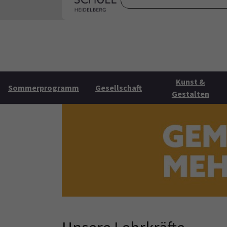
Skip to main content
Skip to page footer
Startse
Kunst &
Sommerprogramm
Gesellschaft
Gestalten