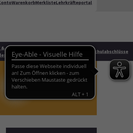
Konto
Warenkorb
Merkliste
Lehrkräfteportal
kt
FAQ
te"
 &
Junge vhs &
HAG
Schulabschlüsse
les
Familie