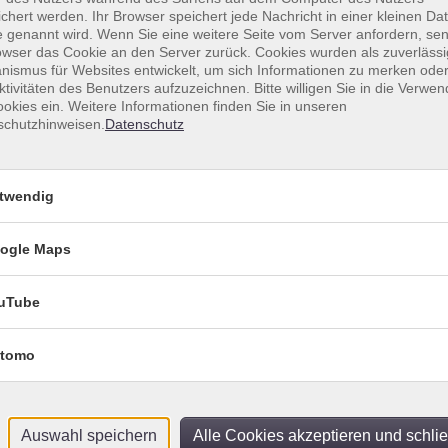
n sind in jedem gut sortierten Supermarkt erhältlich.
chert werden. Ihr Browser speichert jede Nachricht in einer kleinen Dat
 genannt wird. Wenn Sie eine weitere Seite vom Server anfordern, se
ichte:
owser das Cookie an den Server zurück. Cookies wurden als zuverlässi
ismus für Websites entwickelt, um sich Informationen zu merken oder
ktivitäten des Benutzers aufzuzeichnen. Bitte willigen Sie in die Verwe
t ausgestattete Küche, die es mir ermöglicht, meine
okies ein. Weitere Informationen finden Sie in unseren
ältige griechische Küche mit kochbegeisterten Menschen zu
schutzhinweisen.
Datenschutz
twendig
ogle Maps
Sortierung
uTube
assische
So .
18.10.2026
11:00
Uhr
tomo
vhs
 Pita & Filo
So .
15.11.2026
11:00
Uhr
Auswahl speichern
Alle Cookies akzeptieren und schli