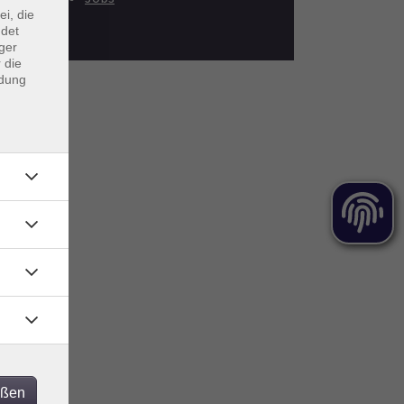
ei, die
ndet
ger
 die
ndung
eßen