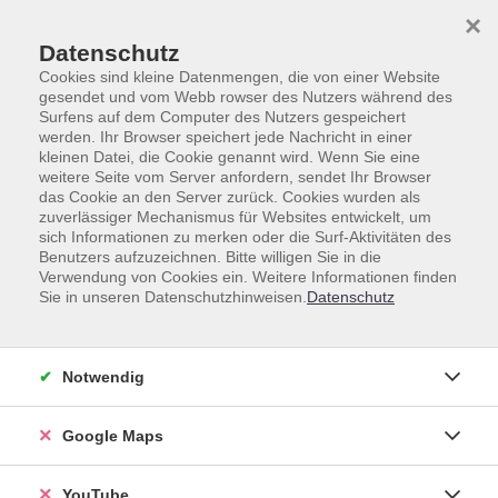
Skip to main content
Skip to page footer
×
Datenschutz
Cookies sind kleine Datenmengen, die von einer Website
gesendet und vom Webb rowser des Nutzers während des
Surfens auf dem Computer des Nutzers gespeichert
werden. Ihr Browser speichert jede Nachricht in einer
kleinen Datei, die Cookie genannt wird. Wenn Sie eine
weitere Seite vom Server anfordern, sendet Ihr Browser
Gesamtprogramm
Fremdsprachen
das Cookie an den Server zurück. Cookies wurden als
Italienisch
Online-Kurse
zuverlässiger Mechanismus für Websites entwickelt, um
sich Informationen zu merken oder die Surf-Aktivitäten des
Italienisch A1: Fokus Sprechtraining
Benutzers aufzuzeichnen. Bitte willigen Sie in die
Verwendung von Cookies ein. Weitere Informationen finden
Online-Kurs
Sie in unseren Datenschutzhinweisen.
Datenschutz
Sie lernen Italienisch und möchten endlich mehr
Notwendig
sprechen statt nur zu hören oder Grammatik zu üben?
Dann sind Sie hier genau richtig!
Google Maps
In diesem Onlinekurs trainieren Sie das freie Sprechen
auf A1-Niveau. Mit kleinen Gesprächsimpulsen,
YouTube