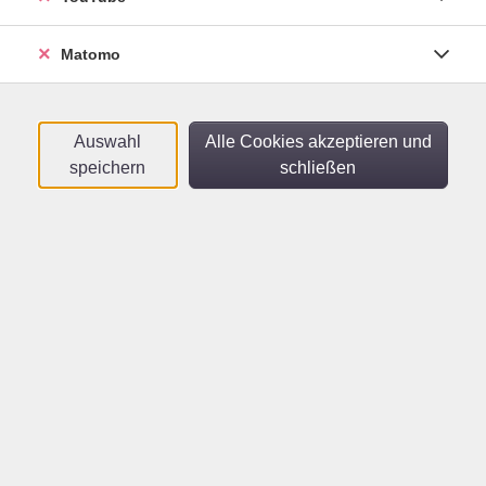
Dialogen und kurzen Rollenspielen wenden Sie Ihren
Wortschatz aktiv an und gewinnen mehr Sicherheit im
Matomo
Ausdruck.
In lockerer Atmosphäre heißt es vor allem: parlare,
parlare, parlare! Fehler sind erlaubt – wichtig ist, dass
Auswahl
Alle Cookies akzeptieren und
Sie sich trauen zu sprechen und Schritt für Schritt
speichern
schließen
flüssiger werden.
Der Kurs eignet sich besonders gut als Ergänzung zu
einem laufenden A1-Sprachkurs. Die Themen
orientieren sich an Alltagssituationen und werden
gemeinsam mit der Gruppe festgelegt.
Freuen Sie sich auf viel Sprechpraxis, italienisches Flair
und motivierende Gespräche auf Italienisch. Dieser
Kurs findet 14-tägig statt.
Dieser Kurs findet auf der vhs cloud statt. Dort werden
die Videokonferenzen durchgeführt,