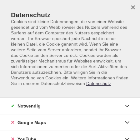
Skip to main content
Skip to page footer
×
Datenschutz
Cookies sind kleine Datenmengen, die von einer Website
gesendet und vom Webb rowser des Nutzers während des
Surfens auf dem Computer des Nutzers gespeichert
werden. Ihr Browser speichert jede Nachricht in einer
Kursmerkmal
kleinen Datei, die Cookie genannt wird. Wenn Sie eine
weitere Seite vom Server anfordern, sendet Ihr Browser
das Cookie an den Server zurück. Cookies wurden als
zuverlässiger Mechanismus für Websites entwickelt, um
sich Informationen zu merken oder die Surf-Aktivitäten des
Benutzers aufzuzeichnen. Bitte willigen Sie in die
Loading...
Kurse (
339
)
Verwendung von Cookies ein. Weitere Informationen finden
Sie in unseren Datenschutzhinweisen.
Datenschutz
Sortierung
Notwendig
„Männerrunde“
Offener Gesprächskreis (angeleitet) für
Google Maps
Männer ab 18 Jahren
Mi .
25.02.2026
13:00
Uhr
SKM Heidelberg
YouTube