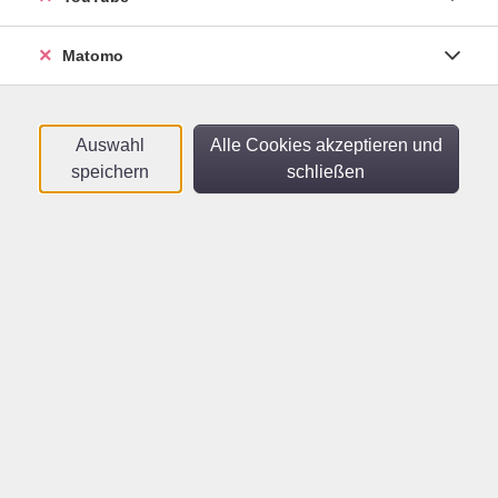
Sortierung
Matomo
Französisch B1+
Auch für Wiedereinsteiger*innen geeignet -
Online-Kurs
Auswahl
Alle Cookies akzeptieren und
Mo .
21.09.2026
20:00
Uhr
speichern
schließen
vhs im Netz
Über uns
Öffnungszeiten
Leitbild
FAQ
Lehrkräfte