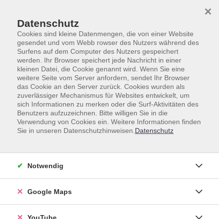
Skip to main content
Skip to page footer
×
Datenschutz
Cookies sind kleine Datenmengen, die von einer Website
gesendet und vom Webb rowser des Nutzers während des
Surfens auf dem Computer des Nutzers gespeichert
werden. Ihr Browser speichert jede Nachricht in einer
kleinen Datei, die Cookie genannt wird. Wenn Sie eine
weitere Seite vom Server anfordern, sendet Ihr Browser
das Cookie an den Server zurück. Cookies wurden als
zuverlässiger Mechanismus für Websites entwickelt, um
Unsere Lehrkräfte
sich Informationen zu merken oder die Surf-Aktivitäten des
Benutzers aufzuzeichnen. Bitte willigen Sie in die
Dozent*innen A-Z
Verwendung von Cookies ein. Weitere Informationen finden
Sie in unseren Datenschutzhinweisen.
Datenschutz
Helber, Sina
Notwendig
Google Maps
Loading...
Kurse (
1
)
YouTube