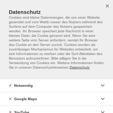
Skip to main content
Skip to page footer
×
Datenschutz
Cookies sind kleine Datenmengen, die von einer Website
gesendet und vom Webb rowser des Nutzers während des
Surfens auf dem Computer des Nutzers gespeichert
werden. Ihr Browser speichert jede Nachricht in einer
kleinen Datei, die Cookie genannt wird. Wenn Sie eine
weitere Seite vom Server anfordern, sendet Ihr Browser
das Cookie an den Server zurück. Cookies wurden als
zuverlässiger Mechanismus für Websites entwickelt, um
Unsere Lehrkräfte
sich Informationen zu merken oder die Surf-Aktivitäten des
Benutzers aufzuzeichnen. Bitte willigen Sie in die
Dozent*innen A-Z
Verwendung von Cookies ein. Weitere Informationen finden
Sie in unseren Datenschutzhinweisen.
Datenschutz
Karan, Sibel
Notwendig
Google Maps
Loading...
Kurse (
5
)
YouTube