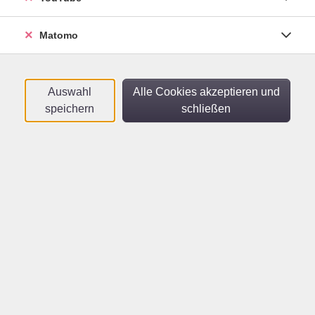
Sortierung
Matomo
Urban Sketching
Di .
04.08.2026
18:00
Uhr
Auswahl
Alle Cookies akzeptieren und
vhs
​,
vhs unterwegs
speichern
schließen
Mut zum Zeichnen
Mo .
21.09.2026
18:00
Uhr
vhs
Urban Sketching
Fr .
25.09.2026
15:00
Uhr
vhs
​,
vhs unterwegs