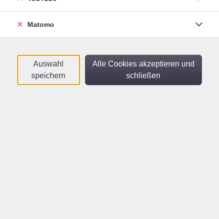
Sortierung
Matomo
Japanisch A2.3
Mo .
28.09.2026
18:15
Uhr
Auswahl
Alle Cookies akzeptieren und
vhs
speichern
schließen
Japanisch A2.2
Mo .
28.09.2026
20:00
Uhr
vhs
Japanisch A2/B1
Do .
01.10.2026
18:15
Uhr
Helmholtz Gymnasium