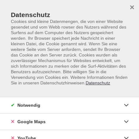
Skip to main content
Skip to page footer
×
Datenschutz
Cookies sind kleine Datenmengen, die von einer Website
gesendet und vom Webb rowser des Nutzers während des
Surfens auf dem Computer des Nutzers gespeichert
werden. Ihr Browser speichert jede Nachricht in einer
kleinen Datei, die Cookie genannt wird. Wenn Sie eine
weitere Seite vom Server anfordern, sendet Ihr Browser
das Cookie an den Server zurück. Cookies wurden als
zuverlässiger Mechanismus für Websites entwickelt, um
Unsere Lehrkräfte
sich Informationen zu merken oder die Surf-Aktivitäten des
Benutzers aufzuzeichnen. Bitte willigen Sie in die
Dozent*innen A-Z
Verwendung von Cookies ein. Weitere Informationen finden
Sie in unseren Datenschutzhinweisen.
Datenschutz
Kronfeld-Hidaka, Setsuko
Notwendig
Google Maps
Loading...
Kurse (
4
)
YouTube