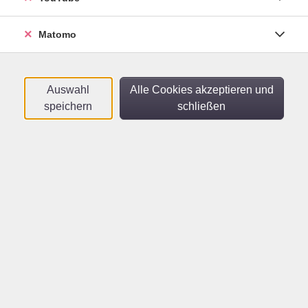
Sortierung
Matomo
Spanisch Auffrischung B2
Vertiefung - Grammatik - Konversation
Di .
29.09.2026
18:15
Uhr
Auswahl
Alle Cookies akzeptieren und
vhs
speichern
schließen
Spanisch A2.2
Di .
29.09.2026
20:00
Uhr
vhs
Über uns