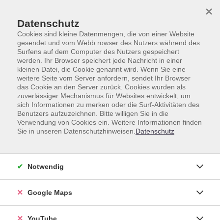
Skip to main content
Skip to page footer
×
Datenschutz
Cookies sind kleine Datenmengen, die von einer Website
gesendet und vom Webb rowser des Nutzers während des
Surfens auf dem Computer des Nutzers gespeichert
werden. Ihr Browser speichert jede Nachricht in einer
kleinen Datei, die Cookie genannt wird. Wenn Sie eine
weitere Seite vom Server anfordern, sendet Ihr Browser
das Cookie an den Server zurück. Cookies wurden als
zuverlässiger Mechanismus für Websites entwickelt, um
Unsere Lehrkräfte
sich Informationen zu merken oder die Surf-Aktivitäten des
Benutzers aufzuzeichnen. Bitte willigen Sie in die
Dozent*innen A-Z
Verwendung von Cookies ein. Weitere Informationen finden
Sie in unseren Datenschutzhinweisen.
Datenschutz
Banon Mayorca, Pamela Gisel
Notwendig
Google Maps
Loading...
Kurse (
2
)
YouTube