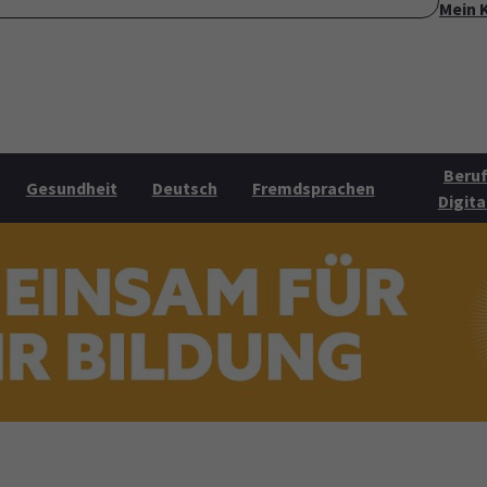
Mein 
ite
Über uns
Mehr Angebote
Öffnungszeiten
Konta
Submenu for "Über uns"
Submenu for "Mehr Angebo
Beruf
Gesundheit
Deutsch
Fremdsprachen
Digita