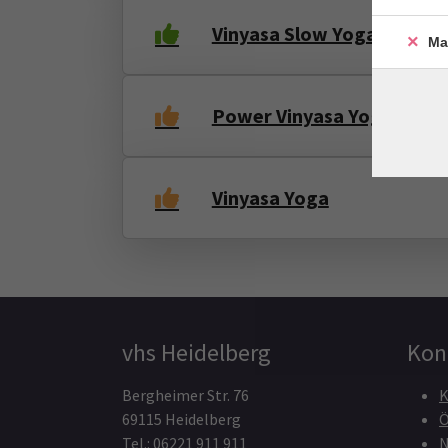
Vinyasa Slow Yoga
Ma
Power Vinyasa Yoga
Vinyasa Yoga
vhs Heidelberg
Kon
Bergheimer Str. 76
K
69115 Heidelberg
Ö
Tel.: 06221 911 911
N