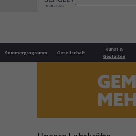
Skip to main content
Skip to page footer
Startse
Kunst &
Sommerprogramm
Gesellschaft
Gestalten