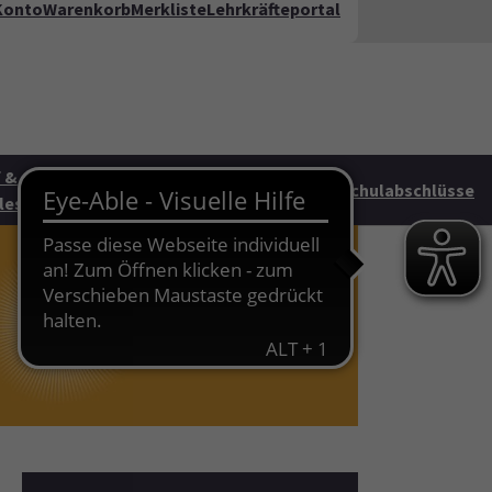
Konto
Warenkorb
Merkliste
Lehrkräfteportal
kt
FAQ
te"
 &
Junge vhs &
HAG
Schulabschlüsse
les
Familie