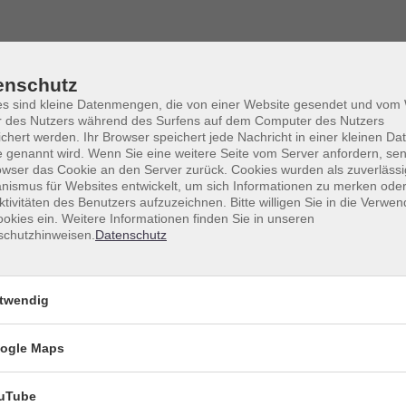
enschutz
es sind kleine Datenmengen, die von einer Website gesendet und vo
r des Nutzers während des Surfens auf dem Computer des Nutzers
chert werden. Ihr Browser speichert jede Nachricht in einer kleinen Dat
 genannt wird. Wenn Sie eine weitere Seite vom Server anfordern, se
owser das Cookie an den Server zurück. Cookies wurden als zuverlässi
ismus für Websites entwickelt, um sich Informationen zu merken oder
ktivitäten des Benutzers aufzuzeichnen. Bitte willigen Sie in die Verwe
Sortierung
okies ein. Weitere Informationen finden Sie in unseren
schutzhinweisen.
Datenschutz
Mo .
21.09.2026
10:00
Uhr
ndkurs
vhs
twendig
ogle Maps
Di .
22.09.2026
18:15
Uhr
vhs
uTube