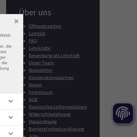
Über uns
×
Öffnungszeiten
Leitbild
m Webb
FAQ
ei, die
Lehrkräfte
ndet
Bewerbung als Lehrkraft
ger
Unser Team
 die
ndung
Newsletter
Kooperationspartner
Verein
Impressum
AGB
Datenschutzinformationen
Widerrufsbelehrung
Hausordnung
Barrierefreiheitserklärung
Jobs