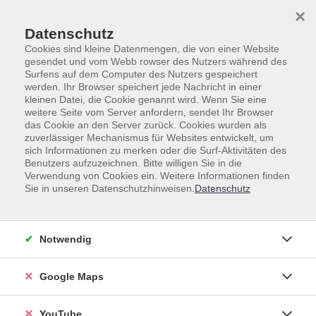
Skip to main content
Skip to page footer
×
Datenschutz
Cookies sind kleine Datenmengen, die von einer Website
gesendet und vom Webb rowser des Nutzers während des
Surfens auf dem Computer des Nutzers gespeichert
werden. Ihr Browser speichert jede Nachricht in einer
kleinen Datei, die Cookie genannt wird. Wenn Sie eine
weitere Seite vom Server anfordern, sendet Ihr Browser
das Cookie an den Server zurück. Cookies wurden als
zuverlässiger Mechanismus für Websites entwickelt, um
Unsere Lehrkräfte
sich Informationen zu merken oder die Surf-Aktivitäten des
Benutzers aufzuzeichnen. Bitte willigen Sie in die
Dozent*innen A-Z
Verwendung von Cookies ein. Weitere Informationen finden
Sie in unseren Datenschutzhinweisen.
Datenschutz
Sepúlveda García de la Torre,
María Luisa
Notwendig
Google Maps
Loading...
Kurse (
4
)
YouTube