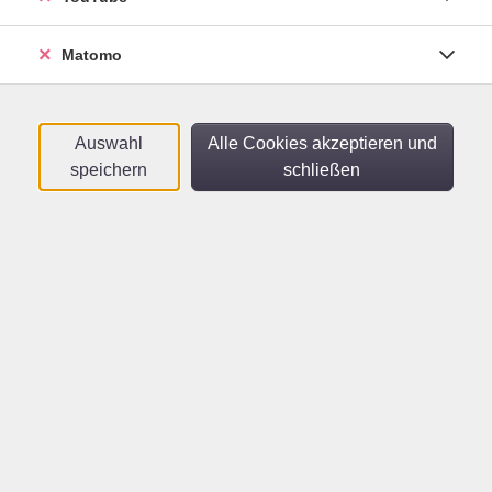
Sortierung
Matomo
Spanisch mit Muße B1 - B2
Konversation - Wiederholung - Auffrischung
Auswahl
Alle Cookies akzeptieren und
Mo .
28.09.2026
10:00
Uhr
speichern
schließen
vhs
​,
vhs
Spanisch für
Frühaufsteher*innen A1.3
Spanisch lernen mit Spaß und Muße - Für
Teilnehmende mit geringen Vorkenntnissen
Fr .
09.10.2026
09:00
Uhr
vhs