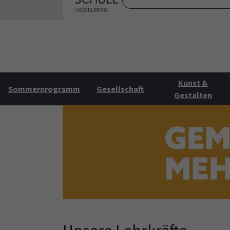
Skip to main content
Skip to page footer
Startse
Kunst &
Sommerprogramm
Gesellschaft
Gestalten