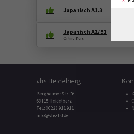
Ma
Japanisch A1.3
Japanisch A2/B1
Online-Kurs
vhs Heidelberg
Kon
Bergheimer Str. 76
K
69115 Heidelberg
Ö
Tel.: 06221 911 911
N
info@vhs-hd.de