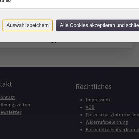
tomo
Mi .
23.09.2026
20:00
Uhr
vhs
Auswahl speichern
Alle Cookies akzeptieren und schli
Di .
29.09.2026
20:00
Uhr
vhs im Netz
​,
vhs
takt
Rechtliches
ontakt
Impressum
ffnungszeiten
AGB
ewsletter
Datenschutzinformatio
Widerrufsbelehrung
Barrierefreiheitserkläru