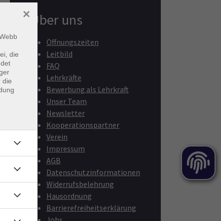
×
Über uns
m Webb
Öffnungszeiten
Leitbild
ei, die
ndet
FAQ
ger
Lehrkräfte
 die
Bewerbung als Lehrkraft
ndung
Unser Team
Newsletter
Kooperationspartner
Verein
Impressum
AGB
Datenschutzinformationen
Widerrufsbelehrung
Hausordnung
Barrierefreiheitserklärung
Jobs