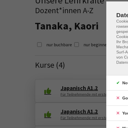
Unsere Lehrkräfte
Dozent*innen A-Z
Dat
Cooki
Tanaka, Kaori
rowse
gespei
Cookie
Ihr Br
nur buchbare
nur beginnende
Mechan
Surf-A
von Co
Kurse (
4
)
Daten
Loading...
No
Japanisch A1.2
Für Teilnehmende mit ersten Vorkenntn
Go
Japanisch A1.2
Yo
Für Teilnehmende mit ersten Vorkenntn