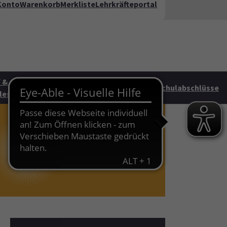
Konto
Warenkorb
Merkliste
Lehrkräfteportal
kt
FAQ
te"
 &
Junge vhs &
HAG
Schulabschlüsse
les
Familie