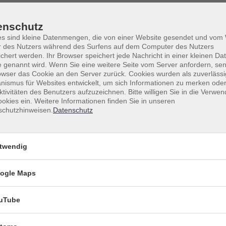
enschutz
es sind kleine Datenmengen, die von einer Website gesendet und vo
r des Nutzers während des Surfens auf dem Computer des Nutzers
chert werden. Ihr Browser speichert jede Nachricht in einer kleinen Dat
 genannt wird. Wenn Sie eine weitere Seite vom Server anfordern, se
owser das Cookie an den Server zurück. Cookies wurden als zuverlässi
ismus für Websites entwickelt, um sich Informationen zu merken oder
ktivitäten des Benutzers aufzuzeichnen. Bitte willigen Sie in die Verwe
okies ein. Weitere Informationen finden Sie in unseren
schutzhinweisen.
Datenschutz
Sortierung
twendig
Di .
22.09.2026
18:15
Uhr
vhs
issen
ogle Maps
Mi .
23.09.2026
18:15
Uhr
uTube
vhs
issen