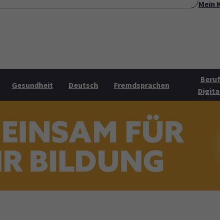
Mein 
ite
Über uns
Mehr Angebote
Öffnungszeiten
Konta
Submenu for "Über uns"
Submenu for "Mehr Angebo
Beruf
Gesundheit
Deutsch
Fremdsprachen
Digita