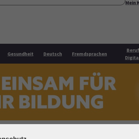
Mein 
ite
Über uns
Mehr Angebote
Öffnungszeiten
Konta
Submenu for "Über uns"
Submenu for "Mehr Angebo
Beruf
Gesundheit
Deutsch
Fremdsprachen
Digita
enschutz