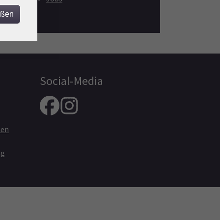
eßen
Social-Media
nen
ng