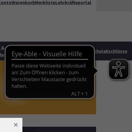
Konto
Warenkorb
Merkliste
Lehrkräfteportal
kt
FAQ
te"
 &
Junge vhs &
HAG
Schulabschlüsse
les
Familie
×