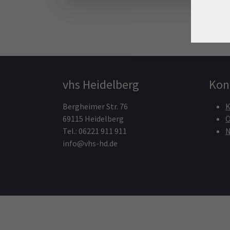
vhs Heidelberg
Kon
Bergheimer Str. 76
K
69115 Heidelberg
Ö
Tel.: 06221 911 911
N
info@vhs-hd.de