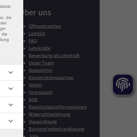
m Webb
Über uns
ei, die
ndet
Öffnungszeiten
ger
Leitbild
 die
ndung
FAQ
Lehrkräfte
Bewerbung als Lehrkraft
Unser Team
Newsletter
Kooperationspartner
Verein
Impressum
AGB
Datenschutzinformationen
Widerrufsbelehrung
Hausordnung
Barrierefreiheitserklärung
Jobs