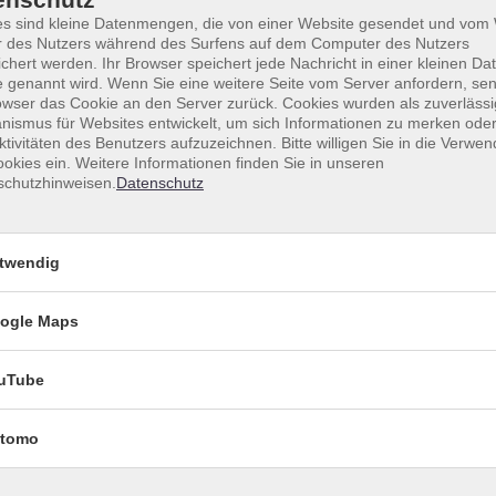
es sind kleine Datenmengen, die von einer Website gesendet und vo
r des Nutzers während des Surfens auf dem Computer des Nutzers
chert werden. Ihr Browser speichert jede Nachricht in einer kleinen Dat
 genannt wird. Wenn Sie eine weitere Seite vom Server anfordern, se
owser das Cookie an den Server zurück. Cookies wurden als zuverlässi
ismus für Websites entwickelt, um sich Informationen zu merken oder
ktivitäten des Benutzers aufzuzeichnen. Bitte willigen Sie in die Verwe
okies ein. Weitere Informationen finden Sie in unseren
schutzhinweisen.
Datenschutz
Sortierung
twendig
ogle Maps
Sa .
10.10.2026
10:00
Uhr
vhs
uTube
Sa .
17.10.2026
10:00
Uhr
tomo
vhs