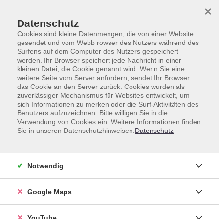
Skip to main content
Skip to page footer
×
Datenschutz
Cookies sind kleine Datenmengen, die von einer Website
gesendet und vom Webb rowser des Nutzers während des
Surfens auf dem Computer des Nutzers gespeichert
werden. Ihr Browser speichert jede Nachricht in einer
kleinen Datei, die Cookie genannt wird. Wenn Sie eine
weitere Seite vom Server anfordern, sendet Ihr Browser
das Cookie an den Server zurück. Cookies wurden als
zuverlässiger Mechanismus für Websites entwickelt, um
Unsere Lehrkräfte
sich Informationen zu merken oder die Surf-Aktivitäten des
Benutzers aufzuzeichnen. Bitte willigen Sie in die
Dozent*innen A-Z
Verwendung von Cookies ein. Weitere Informationen finden
Sie in unseren Datenschutzhinweisen.
Datenschutz
Rapp, Gloria
Notwendig
Google Maps
Loading...
Kurse (
8
)
YouTube