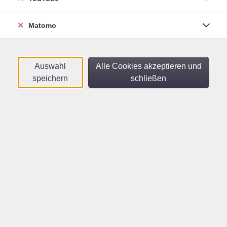
Sortierung
Matomo
Canva Basics
Kreativ gestalten leicht gemacht
Mi .
07.10.2026
18:15
Uhr
Auswahl
Alle Cookies akzeptieren und
vhs
​,
vhs im Netz
speichern
schließen
Instagram für Einsteiger
Mi .
14.10.2026
18:15
Uhr
vhs
​,
vhs im Netz
KI für Social Media
Content schnell und smart erstellen
Mi .
21.10.2026
18:15
Uhr
vhs
​,
vhs im Netz