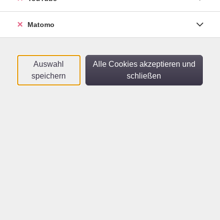
Sortierung
Matomo
Persisch/Farsi A1.4
Online-Kurs - Auch für
Wiedereinsteiger*innen geeignet
Auswahl
Alle Cookies akzeptieren und
Mo .
02.11.2026
18:15
Uhr
speichern
schließen
vhs im Netz
Persisch/Farsi B2.3
Online-Kurs
Mo .
02.11.2026
20:00
Uhr
vhs im Netz
Persisch/Farsi A1.2
Für Teilnehmende mit ersten Vorkenntnissen
- Online-Kurs