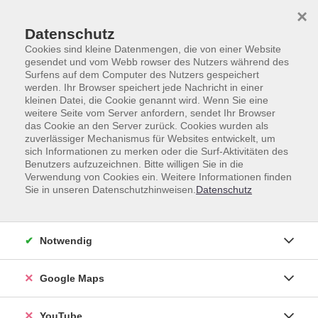
Skip to main content
Skip to page footer
×
Datenschutz
Cookies sind kleine Datenmengen, die von einer Website
gesendet und vom Webb rowser des Nutzers während des
Surfens auf dem Computer des Nutzers gespeichert
werden. Ihr Browser speichert jede Nachricht in einer
kleinen Datei, die Cookie genannt wird. Wenn Sie eine
weitere Seite vom Server anfordern, sendet Ihr Browser
das Cookie an den Server zurück. Cookies wurden als
zuverlässiger Mechanismus für Websites entwickelt, um
Unsere Lehrkräfte
sich Informationen zu merken oder die Surf-Aktivitäten des
Benutzers aufzuzeichnen. Bitte willigen Sie in die
Dozent*innen A-Z
Verwendung von Cookies ein. Weitere Informationen finden
Sie in unseren Datenschutzhinweisen.
Datenschutz
Ramzani, Ghodrat
Notwendig
Google Maps
Loading...
Kurse (
6
)
YouTube