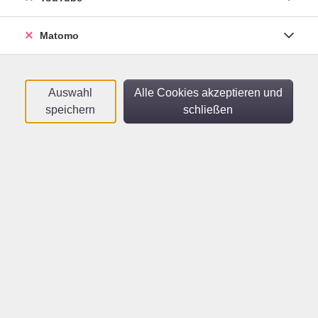
Sortierung
Matomo
Arabisch A1.3
Für Teilnehmende mit ersten Vorkenntnissen
Di .
06.10.2026
18:15
Uhr
Auswahl
Alle Cookies akzeptieren und
Helmholtz Gymnasium
speichern
schließen
Arabisch A1.1
Für Teilnehmende ohne Vorkenntnisse
Di .
06.10.2026
20:00
Uhr
Helmholtz Gymnasium