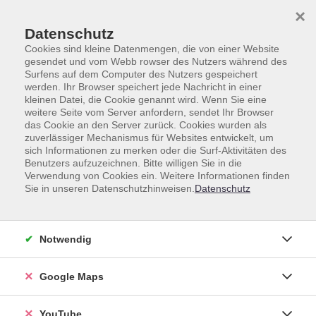
Skip to main content
Skip to page footer
×
Datenschutz
Cookies sind kleine Datenmengen, die von einer Website
gesendet und vom Webb rowser des Nutzers während des
Surfens auf dem Computer des Nutzers gespeichert
werden. Ihr Browser speichert jede Nachricht in einer
kleinen Datei, die Cookie genannt wird. Wenn Sie eine
weitere Seite vom Server anfordern, sendet Ihr Browser
das Cookie an den Server zurück. Cookies wurden als
zuverlässiger Mechanismus für Websites entwickelt, um
Unsere Lehrkräfte
sich Informationen zu merken oder die Surf-Aktivitäten des
Benutzers aufzuzeichnen. Bitte willigen Sie in die
Dozent*innen A-Z
Verwendung von Cookies ein. Weitere Informationen finden
Sie in unseren Datenschutzhinweisen.
Datenschutz
Balough, Gada
Notwendig
Google Maps
Loading...
Kurse (
2
)
YouTube