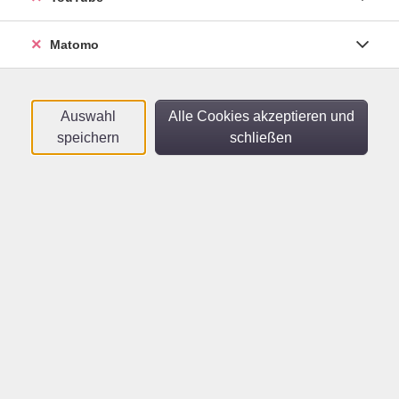
Sortierung
Matomo
Infoabend zum Inner Work
Bootcamp: 3 Tage für
Klarheit, Energie und
Auswahl
Alle Cookies akzeptieren und
Selbstwirksamkeit
speichern
schließen
Online-Veranstaltung
Mo .
28.09.2026
19:00
Uhr
vhs im Netz
Inner Work Bootcamp
Bildungszeit-Angebot: Berufliche Klarheit,
Selbstwirksamkeit und Stresskompetenz
Mi .
04.11.2026
09:00
Uhr
vhs