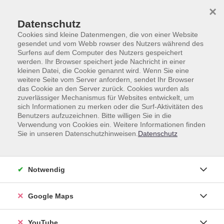
Skip to main content
Skip to page footer
×
Datenschutz
Cookies sind kleine Datenmengen, die von einer Website
gesendet und vom Webb rowser des Nutzers während des
Surfens auf dem Computer des Nutzers gespeichert
werden. Ihr Browser speichert jede Nachricht in einer
kleinen Datei, die Cookie genannt wird. Wenn Sie eine
weitere Seite vom Server anfordern, sendet Ihr Browser
das Cookie an den Server zurück. Cookies wurden als
zuverlässiger Mechanismus für Websites entwickelt, um
Unsere Lehrkräfte
sich Informationen zu merken oder die Surf-Aktivitäten des
Benutzers aufzuzeichnen. Bitte willigen Sie in die
Dozent*innen A-Z
Verwendung von Cookies ein. Weitere Informationen finden
Sie in unseren Datenschutzhinweisen.
Datenschutz
Willhauck, Bianca
Notwendig
Google Maps
Loading...
Kurse (
4
)
YouTube