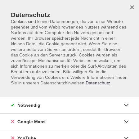
Skip to main content
Skip to page footer
×
Datenschutz
Cookies sind kleine Datenmengen, die von einer Website
gesendet und vom Webb rowser des Nutzers während des
Surfens auf dem Computer des Nutzers gespeichert
werden. Ihr Browser speichert jede Nachricht in einer
kleinen Datei, die Cookie genannt wird. Wenn Sie eine
weitere Seite vom Server anfordern, sendet Ihr Browser
das Cookie an den Server zurück. Cookies wurden als
zuverlässiger Mechanismus für Websites entwickelt, um
Unsere Lehrkräfte
sich Informationen zu merken oder die Surf-Aktivitäten des
Benutzers aufzuzeichnen. Bitte willigen Sie in die
Dozent*innen A-Z
Verwendung von Cookies ein. Weitere Informationen finden
Sie in unseren Datenschutzhinweisen.
Datenschutz
Baridfatehi, Arezoo
Notwendig
Google Maps
Loading...
Kurse (
3
)
YouTube