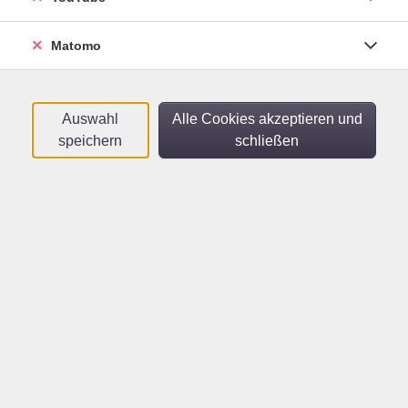
Sortierung
Matomo
Classe inversée - Für
Sprachniveau B1+
Online-Kurs
Auswahl
Alle Cookies akzeptieren und
Mo .
12.10.2026
12:00
Uhr
speichern
schließen
vhs im Netz
Le Petit Prince - Leseatelier
für Sprachniveau B1+
Online-Kurs
Di .
13.10.2026
10:00
Uhr
vhs im Netz
Français & Storytelling - Für